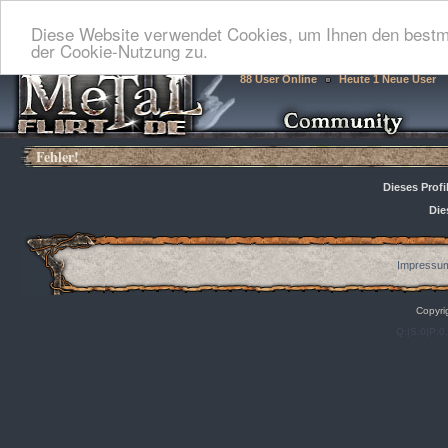
Diese Website verwendet Cookies, um Ihnen den bestmö
der Cookie-Nutzung zu.
88 User Online
Heute 1 Neue User
Fehler!
Dieses Profi
Die
Impressum
Copyri
Q:|S:0|P:0