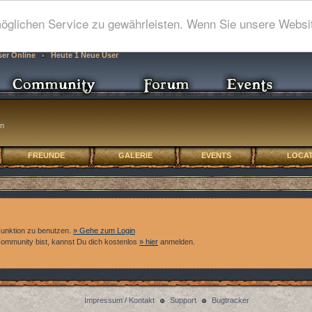
glichen Service zu gewährleisten. Wenn Sie unsere Websit
ser Online
Heute 1 Neue User
n
FREUNDE
GALERIE
EVENTS
LOCAT
Funktion zu benutzen.
» Gehe zum Login
 Community bist, kannst Du dich kostenlos
» hier
anmelden.
Impressum / Kontakt
Support
Bugtracker