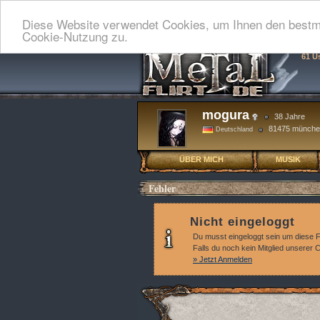
Diese Website verwendet Cookies, um Ihnen den bestmö
Cookie-Nutzung zu.
61 U
mogura
38 Jahre
81475 münche
Deutschland
ÜBER MICH
MUSIK
Fehler
Nicht eingeloggt
Du musst eingeloggt sein um diese 
Falls du noch kein Mitglied unserer
» Jetzt Anmelden