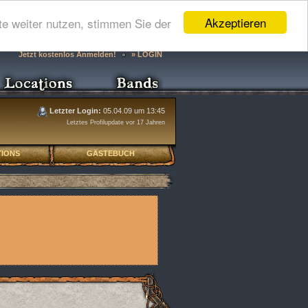
Akzeptieren
e weiter nutzen, stimmen Sie der
Jetzt kostenlos Anmelden!
» LOGIN
Letzter Login:
05.04.09 um 13:45
Letztes Profilupdate vor 17 Jahren
IONS
GÄSTEBUCH