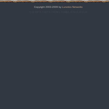
Copyright 2003-2009 by
Lunetics Networks
Q:|S:0|P:0,746|T:0,746|M:1,02MB|L:0,04 0,18 0,19