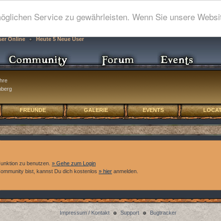
glichen Service zu gewährleisten. Wenn Sie unsere Websit
ser Online
Heute 5 Neue User
hre
nberg
FREUNDE
GALERIE
EVENTS
LOCAT
Funktion zu benutzen.
» Gehe zum Login
 Community bist, kannst Du dich kostenlos
» hier
anmelden.
Impressum / Kontakt
Support
Bugtracker