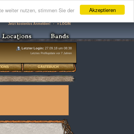
Akzeptieren
e weiter nutzen, stimmen Sie der
Jetzt kostenlos Anmelden!
» LOGIN
Letzter Login:
27.09.18 um 08:38
Letztes Profilupdate vor 7 Jahren
IONS
GÄSTEBUCH