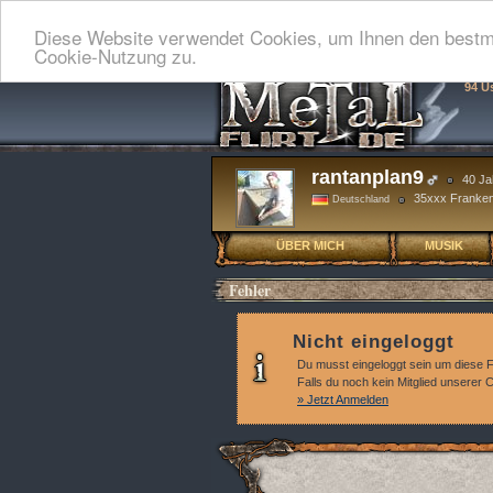
Diese Website verwendet Cookies, um Ihnen den bestmö
Cookie-Nutzung zu.
94 U
rantanplan9
40 Ja
35xxx Franke
Deutschland
ÜBER MICH
MUSIK
Fehler
Nicht eingeloggt
Du musst eingeloggt sein um diese 
Falls du noch kein Mitglied unserer
» Jetzt Anmelden