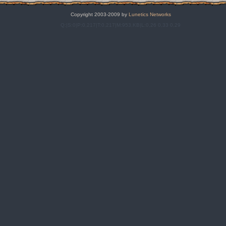
Copyright 2003-2009 by
Lunetics Networks
Q:|S:0|P:0,217|T:0,217|M:953,KB|L:0,26 0,33 0,29