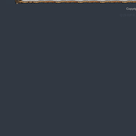
Copyri
Q:|S:0|P:0