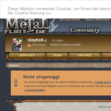
Diese Website verwendet Cookies, um Ihnen den bestmö
der Cookie-Nutzung zu.
121 User Online
Heute 3 Neue User
slay6x6
53 Jahre
60320 Frankfurt am Main
Deutschland
ÜBER MICH
MUSIK
FREUNDE
Fehler
Nicht eingeloggt
Du musst eingeloggt sein um diese Funktion zu benutzen.
» Gehe zum L
Falls du noch kein Mitglied unserer Community bist, kannst Du dich kos
» Jetzt Anmelden
Impressum