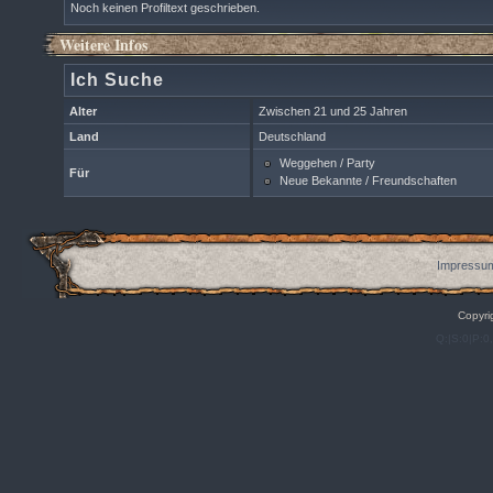
Noch keinen Profiltext geschrieben.
Weitere Infos
Ich Suche
Alter
Zwischen 21 und 25 Jahren
Land
Deutschland
Weggehen / Party
Für
Neue Bekannte / Freundschaften
Impressum
Copyri
Q:|S:0|P:0