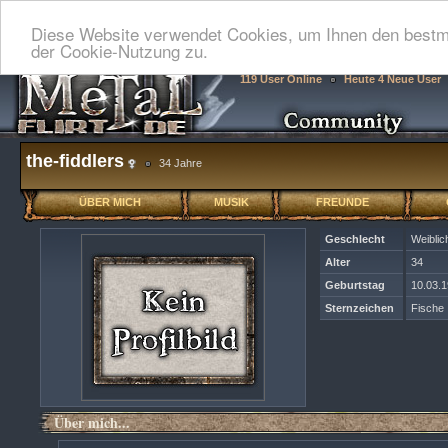
Diese Website verwendet Cookies, um Ihnen den bestmö
der Cookie-Nutzung zu.
119 User Online
Heute 4 Neue User
the-fiddlers
34 Jahre
ÜBER MICH
MUSIK
FREUNDE
Geschlecht
Weiblic
Alter
34
Geburtstag
10.03.
Sternzeichen
Fische
Über mich...