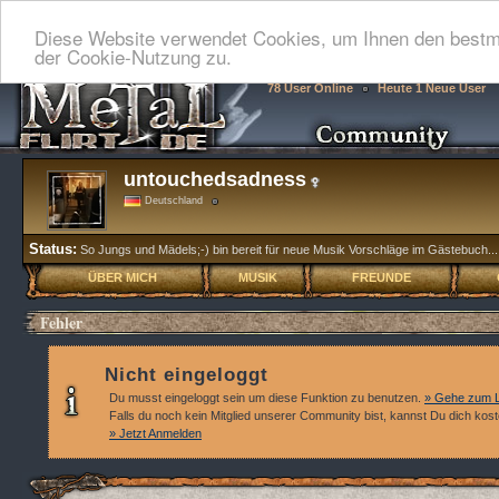
Diese Website verwendet Cookies, um Ihnen den bestmö
der Cookie-Nutzung zu.
78 User Online
Heute 1 Neue User
untouchedsadness
Deutschland
Status:
So Jungs und Mädels;-) bin bereit für neue Musik Vorschläge im Gästebuch...
ÜBER MICH
MUSIK
FREUNDE
Fehler
Nicht eingeloggt
Du musst eingeloggt sein um diese Funktion zu benutzen.
» Gehe zum L
Falls du noch kein Mitglied unserer Community bist, kannst Du dich kos
» Jetzt Anmelden