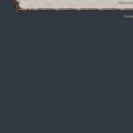
Impressum
Copyri
Q:|S:0|P:0