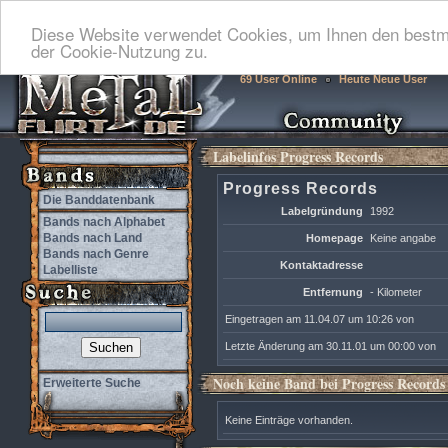
Diese Website verwendet Cookies, um Ihnen den bestmö
der Cookie-Nutzung zu.
69 User Online
Heute Neue User
Labelinfos Progress Records
Progress Records
Die Banddatenbank
Labelgründung
1992
Bands nach Alphabet
Bands nach Land
Homepage
Keine angabe
Bands nach Genre
Kontaktadresse
Labelliste
Entfernung
- Kilometer
Eingetragen am 11.04.07 um 10:26 von
Letzte Änderung am 30.11.01 um 00:00 von
Noch keine Band bei Progress Records
Erweiterte Suche
Keine Einträge vorhanden.