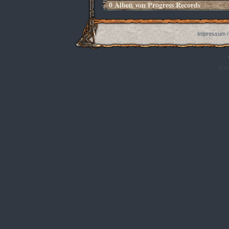
0 Alben von Progress Records
Impressum /
Q:|S