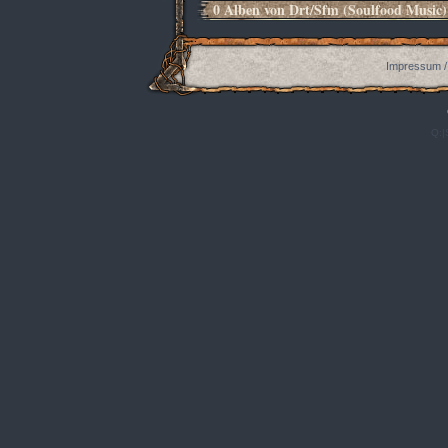
0 Alben von Drt/Sfm (Soulfood Music)
Impressum /
Q:|