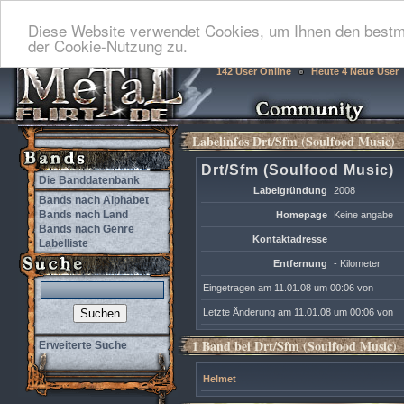
Diese Website verwendet Cookies, um Ihnen den bestmö
der Cookie-Nutzung zu.
142 User Online
Heute 4 Neue User
Labelinfos Drt/Sfm (Soulfood Music)
Drt/Sfm (Soulfood Music)
Die Banddatenbank
Labelgründung
2008
Bands nach Alphabet
Bands nach Land
Homepage
Keine angabe
Bands nach Genre
Kontaktadresse
Labelliste
Entfernung
- Kilometer
Eingetragen am 11.01.08 um 00:06 von
Letzte Änderung am 11.01.08 um 00:06 von
1 Band bei Drt/Sfm (Soulfood Music)
Erweiterte Suche
Helmet