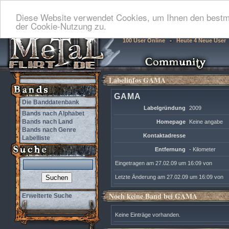
Diese Website verwendet Cookies, um Ihnen den bestmö
der Cookie-Nutzung zu.
100 User Online
Heute 4 Neue User
Labelinfos GAMA
GAMA
Die Banddatenbank
Labelgründung
2009
Bands nach Alphabet
Bands nach Land
Homepage
Keine angabe
Bands nach Genre
Kontaktadresse
Labelliste
Entfernung
- Kilometer
Eingetragen am 27.02.09 um 16:09 von
Letzte Änderung am 27.02.09 um 16:09 von
Noch keine Band bei GAMA
Erweiterte Suche
Keine Einträge vorhanden.