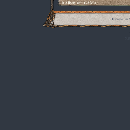
0 Alben von GAMA
Impressum /
Q:|