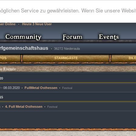
glichen Service zu gewährleisten. Wenn Sie unsere Websit
ser Online
Heute 3 Neue User
rfgemeinschaftshaus
36272 Niederaula
NFOS
STAMMGÄSTE
BIL
e Events
20
 - 08.03.2020
FullMetal Osthessen
Festival
15
5
4. Full Metal Osthessen
Festival