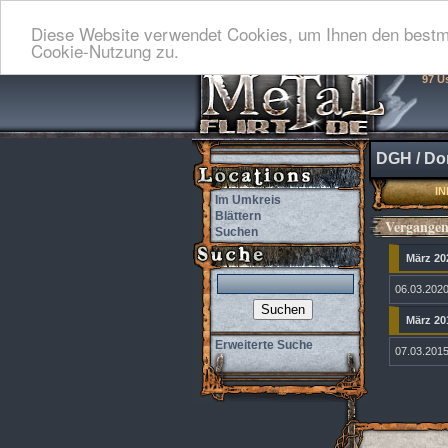
Diese Website verwendet Cookies, um Ihnen den bestmö
Cookie-Nutzung zu.
97 U
DGH / Do
I
Im Umkreis
Blättern
Vergangen
Suchen
März 20
06.03.2020
März 20
Erweiterte Suche
07.03.201