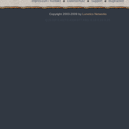
Impressum / Kontakt
Datenschutz
Support
Bugtracker
Copyright 2003-2009 by
Lunetics Networks
Q:|S:0|P:0,43|T:0,43|M:977,KB|L:0,18 0,23 0,25