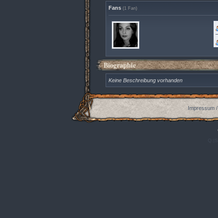
Fans
(1 Fan)
Biographie
Keine Beschreibung vorhanden
Impressum /
Q:|S