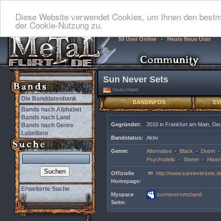
Diese Website verwendet Cookies, um Ihnen den bestmö
der Cookie-Nutzung zu.
59 User Online
Heute Neue User
Sun Never Sets
Deutschland
Die Banddatenbank
BANDINFOS
EV
Bands nach Alphabet
Bands nach Land
Gegründet:
2010 in Frankfurt am Main, De
Bands nach Genre
Labelliste
Bandstatus:
Aktiv
Genre:
Alternative
Black
Doom
Psychodelic
Stoner
Heavy
Offizielle
http://www.sunneversets.d
Homepage:
Erweiterte Suche
Myspace
sunneversetsband
Seite: