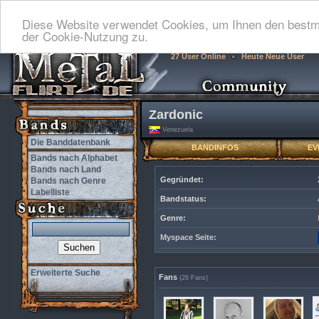
Diese Website verwendet Cookies, um Ihnen den bestmö
der Cookie-Nutzung zu.
27 User Online
Heute Neue User
Zardonic
Venezuela
Die Banddatenbank
BANDINFOS
EV
Bands nach Alphabet
Bands nach Land
Gegründet:
Bands nach Genre
Labelliste
Bandstatus:
Genre:
Myspace Seite:
Erweiterte Suche
Fans
(26 Fans)