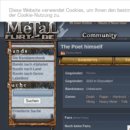
Diese Website verwendet Cookies, um Ihnen den bestmö
der Cookie-Nutzung zu.
95 User Online
Heute 2 Neue User
The Poet himself
Deutschland
Die Banddatenbank
BANDINFOS
EV
Bands nach Alphabet
Bands nach Land
Gegründet:
Bands nach Genre
Phoenix
Labelliste
Gegründet:
2010 in Düsseldorf
Bandstatus:
Unbekannt
Genre:
Death
Pagan
Hardrock
Viking
Heavy Metal
Folk
Erweiterte Suche
Fans
(Keine Fans)
Noch keine Fans.