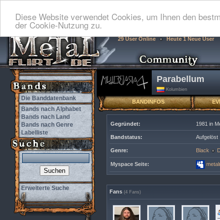
Diese Website verwendet Cookies, um Ihnen den bestmö
der Cookie-Nutzung zu.
29 User Online
Heute 1 Neue User
Parabellum
Kolumbien
Die Banddatenbank
BANDINFOS
EV
Bands nach Alphabet
Bands nach Land
Gegründet:
1981 in Me
Bands nach Genre
Labelliste
Bandstatus:
Aufgelöst
Genre:
Black
D
Myspace Seite:
meta
Erweiterte Suche
Fans
(4 Fans)