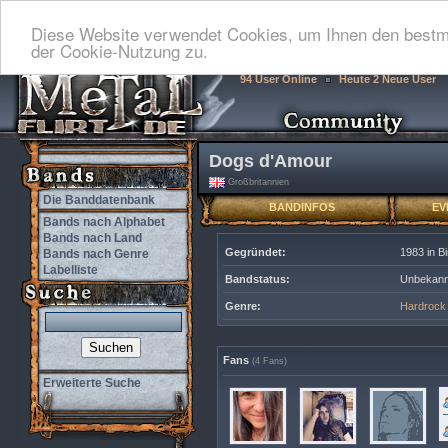
Diese Website verwendet Cookies, um Ihnen den bestmö
der Cookie-Nutzung zu.
94 User Online
Heute 2 Neue User
Dogs d'Amour
Großbritannien
Die Banddatenbank
BANDINFOS
EV
Bands nach Alphabet
Bands nach Land
Gegründet:
1983 in B
Bands nach Genre
Labelliste
Bandstatus:
Unbekann
Genre:
Hardrock
Fans
(4 Fans)
Erweiterte Suche