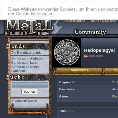
Diese Website verwendet Cookies, um Ihnen den bestmö
der Cookie-Nutzung zu.
142 User Online
Heute 4 Neue User
Hadopelagyal
Die Banddatenbank
Deutschland
Bands nach Alphabet
Bands nach Land
Bands nach Genre
BANDINFOS
EV
Labelliste
Gegründet:
2016
Bandstatus:
Akti
Genre:
Blac
Erweiterte Suche
Fans
(1 Fan)