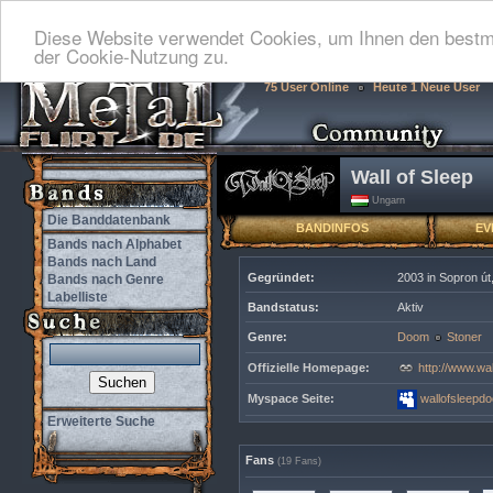
Diese Website verwendet Cookies, um Ihnen den bestmö
der Cookie-Nutzung zu.
75 User Online
Heute 1 Neue User
Wall of Sleep
Ungarn
Die Banddatenbank
BANDINFOS
EV
Bands nach Alphabet
Bands nach Land
Gegründet:
2003 in Sopron út
Bands nach Genre
Labelliste
Bandstatus:
Aktiv
Genre:
Doom
Stoner
Offizielle Homepage:
http://www.wal
Myspace Seite:
wallofsleepd
Erweiterte Suche
Fans
(19 Fans)