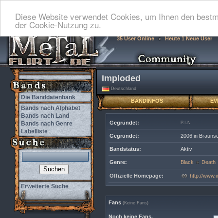
Diese Website verwendet Cookies, um Ihnen den bestmö
der Cookie-Nutzung zu.
35 User Online
Heute 1 Neue User
Imploded
Deutschland
Die Banddatenbank
BANDINFOS
EV
Bands nach Alphabet
Bands nach Land
Gegründet:
Bands nach Genre
P.I.N
Labelliste
Gegründet:
2006 in Brauns
Bandstatus:
Aktiv
Genre:
Black
Death
Offizielle Homepage:
http://www.i
Erweiterte Suche
Fans
(Keine Fans)
Noch keine Fans.