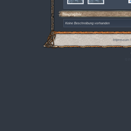
Biographie
Keine Beschreibung vorhanden
Impressum /
Q:|S