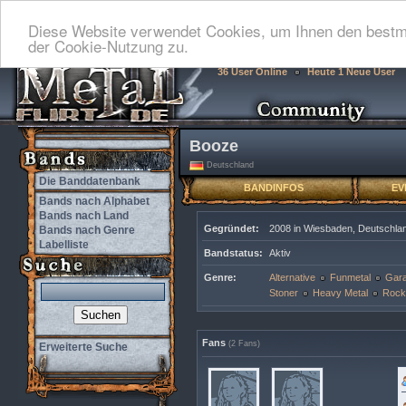
Diese Website verwendet Cookies, um Ihnen den bestmö
der Cookie-Nutzung zu.
36 User Online
Heute 1 Neue User
Booze
Deutschland
Die Banddatenbank
BANDINFOS
EV
Bands nach Alphabet
Bands nach Land
Gegründet:
2008 in Wiesbaden, Deutschla
Bands nach Genre
Labelliste
Bandstatus:
Aktiv
Genre:
Alternative
Funmetal
Gar
Stoner
Heavy Metal
Rock
Fans
(2 Fans)
Erweiterte Suche