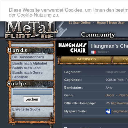
Diese Website verwendet Cookies, um Ihnen den bestmö
der Cookie-Nutzung zu.
91 User Online
Heute 5 Neue User
Hangman's Cha
Frankreich
Die Banddatenbank
BANDINFOS
EV
Bands nach Alphabet
Bands nach Land
Gegründet:
Bands nach Genre
Hangmans Chair
Labelliste
Gegründet:
2005 in Paris, 
Bandstatus:
Aktiv
Genre:
Doom
Psycho
Offizielle Homepage:
http://www
Erweiterte Suche
Myspace Seite:
hangmansc