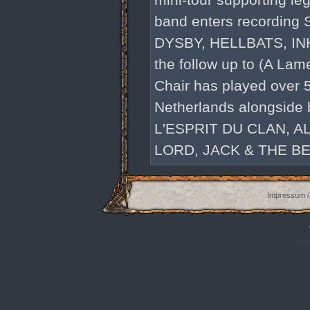
mini-tour supporting l
band enters recording
DYSBY, HELLBATS, INH
the follow up to (A Lam
Chair has played over 
Netherlands alongsid
L'ESPRIT DU CLAN, 
LORD, JACK & THE BE
Impressum /
Q:|S