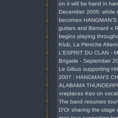
on it will be hand in h
December 2005: while r
becomes HANGMAN’S CH
guitars and Bernard « 
begins playing througho
Klub, La Péniche Alter
L'ESPRIT DU CLAN - Ma
Brigade - September 20
Le Gibus supporting H
2007 : HANGMAN'S CHAI
ALABAMA THUNDERPUSS
»replaces Keo on voca
The band resumes tour
D'Or sharing the stag