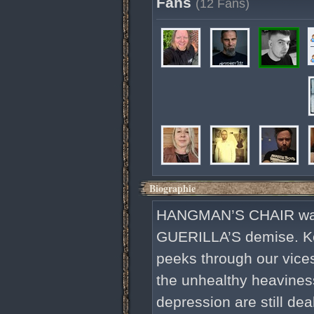
Fans
(12 Fans)
Biographie
HANGMAN’S CHAIR was b
GUERILLA’S demise. Ke
peeks through our vices 
the unhealthy heavines
depression are still de