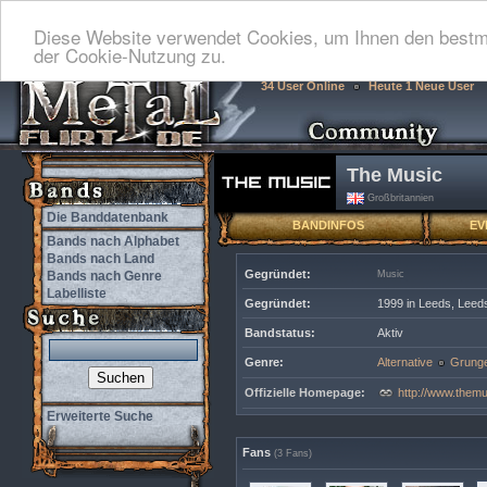
Diese Website verwendet Cookies, um Ihnen den bestmö
der Cookie-Nutzung zu.
34 User Online
Heute 1 Neue User
The Music
Großbritannien
Die Banddatenbank
BANDINFOS
EV
Bands nach Alphabet
Bands nach Land
Gegründet:
Bands nach Genre
Music
Labelliste
Gegründet:
1999 in Leeds, Leeds
Bandstatus:
Aktiv
Genre:
Alternative
Grung
Offizielle Homepage:
http://www.themu
Erweiterte Suche
Fans
(3 Fans)