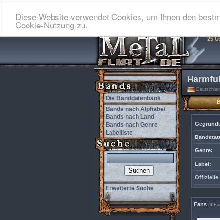
Diese Website verwendet Cookies, um Ihnen den bestmö
Cookie-Nutzung zu.
25 U
Harmfu
Deutschlan
Die Banddatenbank
Bands nach Alphabet
Bands nach Land
Gegründe
Bands nach Genre
Labelliste
Bandstat
Genre:
Label:
Offiziell
Erweiterte Suche
Fans
(4 Fa