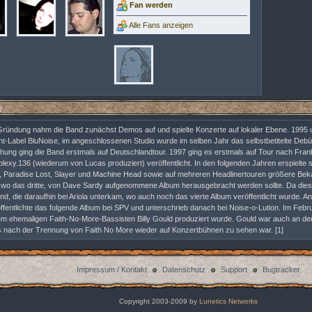
Fan werden
Alle Fans anzeigen
e
ründung nahm die Band zunächst Demos auf und spielte Konzerte auf lokaler Ebene. 1995 
t-Label BluNoise, im angeschlossenen Studio wurde im selben Jahr das selbstbetitelte Debü
ichung ging die Band erstmals auf Deutschlandtour. 1997 ging es erstmals auf Tour nach Fra
lexy.136 (wiederum von Lucas produziert) veröffentlicht. In den folgenden Jahren erspielt
, Paradise Lost, Slayer und Machine Head sowie auf mehreren Headlinertouren größere Bek
 wo das dritte, von Dave Sardy aufgenommene Album herausgebracht werden sollte. Da diese
nd, die daraufhin bei Ariola unterkam, wo auch noch das vierte Album veröffentlicht wurde. 
öffentlichte das folgende Album bei SPV und unterschrieb danach bei Noise-o-Lution. Im Feb
m ehemaligen Faith-No-More-Bassisten Billy Gould produziert wurde. Gould war auch an der 
s nach der Trennung von Faith No More wieder auf Konzertbühnen zu sehen war. [1]
Impressum / Kontakt
Datenschutz
Support
Bugtracker
Copyright 2003-2009 by
Lunetics Networks