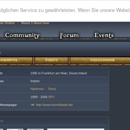
glichen Service zu gewährleisten. Wenn Sie unsere Websit
ser Online
Heute 1 Neue User
l
d
BANDINFOS
EVENTS
DISKOGRAPHIE
t:
1995 in Frankfurt am Main, Deutschland
us:
Inaktiv
Hardrock
Rock
1999 - 2009
SPV
e Homepage:
http://www.harmfulweb.de/
ns)