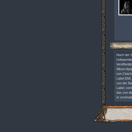
Biographi
Nach der G
Independen
Veröffentl
Album Apop
von Clutch
Label EMI,
von der Ba
Label, ver
das von de
er erstmal