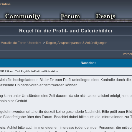
 Online
Regel für die Profil- und Galeriebilder
Metalflirt.de Foren-Übersicht
->
Regeln, Ansprechpartner & Ankündigungen
Vorhe
Nachricht
2013 9:39 am
Titel: Regel für die Profil- und Galeriebilder
etalflirt hochgeladenen Bilder für euer Profil unterliegen einer Kontrolle durch di
npassende Uploads vorab entfernt werden können.
g kann unter Umständen eine Zeit dauern, da sie nicht automatisiert erfolgt, sonde
alb bitte Geduld.
bgelehnt werden erhaltet ihr derzeit keine gesonderte Nachricht. Bitte prüft euer B
die Bilderfreigabe über das Forum. Beachtet dabei bitte auch die Informationen zur 
eis:
Achtet bitte auch immer eigenen Interesse (oder dem der Personen, die mit euc