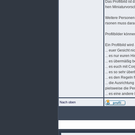
Das Profilbild ist
hen Miniaturvorsch
Weitere Personen, 
rsonen muss dara
Profilbilder könne
Ein Profilbild wird
... euer Gesicht ni
... es nur euren Hi
... es übermäßig 
... es euch mit Co
... es so sehr übe
... es den Regeln 
... die Ausrichtun
pielsweise die P
... es eine andere
Nach oben