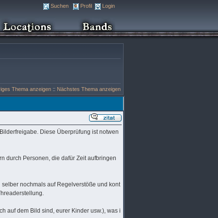
Suchen
Profil
Login
riges Thema anzeigen
::
Nächstes Thema anzeigen
e Bilderfreigabe. Diese Überprüfung ist notwen
rn durch Personen, die dafür Zeit aufbringen
ild selber nochmals auf Regelverstöße und kont
Threaderstellung.
h auf dem Bild sind, eurer Kinder usw.), was i