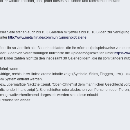
ob ihr wirklich möchtet, dass jeder dieses Bild sehen und kommentieren kann.
ieser Seite stehen euch bis zu 3 Galerien mit jeweils bis zu 10 Bilden zur Verfügung. 
unter
http://www.metalflirt.de/community/moshpit/galerie
önnt ihr so ziemlich alle Bilder hochladen, die ihr möchtet (beispielsweise von eu
oder Bilder von Veranstalungen nutzt bitte die Uploadmöglichkeiten unter
http://www
n Bilder zählen nicht zu den insgesamt 30 Galeriebildern, die ihr somit anders nut
lehnt, wenn...
widrige, rechts- bzw. linksextreme Inhalte zeigt (Symbole, Shirts, Flaggen, usw.) -
m System entfernt werden.
e bzw. übermäßige Nacktheit zeigt. "Oben-Ohne" ist dem männlichen Geschlecht vor
rrlichende Inhalte zeigt (z.B. erschießen oder abstechen von Personen oder Tieren, 
cht gewaltverherrlichend dargestellt werden sind diese erlaubt.
 Fremdseiten enhält