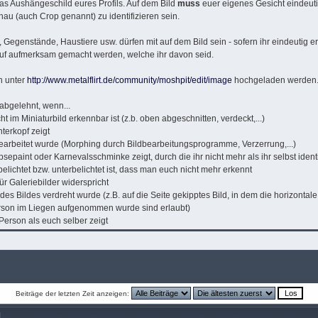
 das Aushängeschild eures Profils. Auf dem Bild
muss
euer eigenes Gesicht eindeuti
au (auch Crop genannt) zu identifizieren sein.
Gegenstände, Haustiere usw. dürfen mit auf dem Bild sein - sofern ihr eindeutig e
uf aufmerksam gemacht werden, welche ihr davon seid.
n unter
http://www.metalflirt.de/community/moshpit/edit/image
hochgeladen werden
 abgelehnt, wenn...
cht im Miniaturbild erkennbar ist (z.b. oben abgeschnitten, verdeckt,...)
nterkopf zeigt
bearbeitet wurde (Morphing durch Bildbearbeitungsprogramme, Verzerrung,...)
rpsepaint oder Karnevalsschminke zeigt, durch die ihr nicht mehr als ihr selbst ident
rbelichtet bzw. unterbelichtet ist, dass man euch nicht mehr erkennt
für Galeriebilder widerspricht
g des Bildes verdreht wurde (z.B. auf die Seite gekipptes Bild, in dem die horizontal
erson im Liegen aufgenommen wurde sind erlaubt)
 Person als euch selber zeigt
Beiträge der letzten Zeit anzeigen: