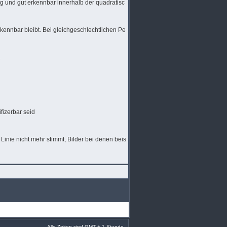
g und gut erkennbar innerhalb der quadratisc
rkennbar bleibt. Bei gleichgeschlechtlichen Pe
.
ifizerbar seid
e Linie nicht mehr stimmt, Bilder bei denen beis
Alle Zeiten sind GMT + 1 Stunde