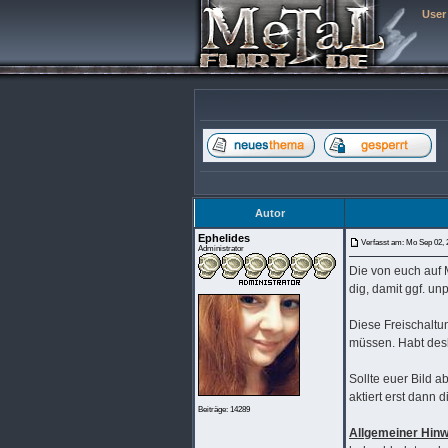
User
Autor
Ephelides
Verfasst am: Mo Sep 02, 
Administrator
Die von euch auf M
dig, damit ggf. u
Diese Freischaltun
müssen. Habt desh
Sollte euer Bild a
aktiert erst dann 
Beiträge: 14289
Allgemeiner Hinw