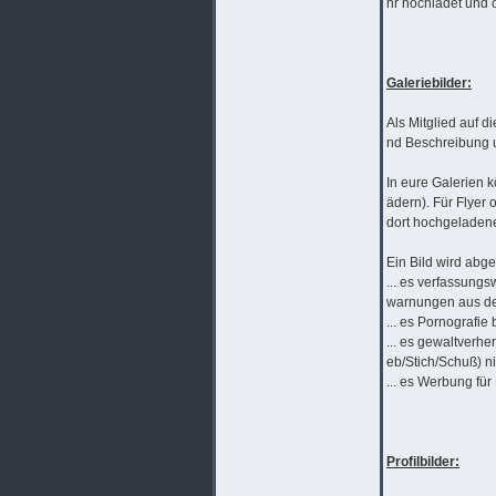
hr hochladet und 
Galeriebilder:
Als Mitglied auf d
nd Beschreibung 
In eure Galerien k
ädern). Für Flyer 
dort hochgeladene
Ein Bild wird abge
... es verfassungs
warnungen aus de
... es Pornografi
... es gewaltverhe
eb/Stich/Schuß) ni
... es Werbung für
Profilbilder: