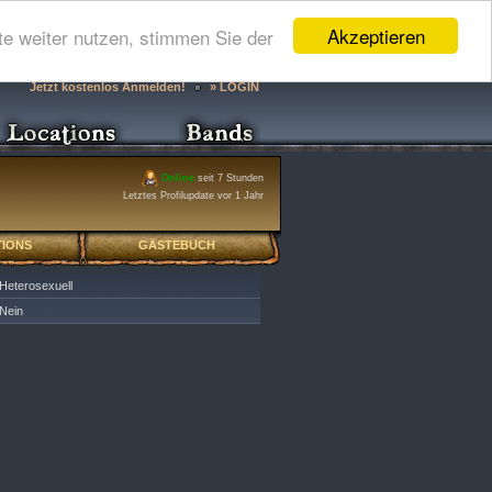
Akzeptieren
e weiter nutzen, stimmen Sie der
Jetzt kostenlos Anmelden!
» LOGIN
Online
seit 7 Stunden
Letztes Profilupdate vor 1 Jahr
IONS
GÄSTEBUCH
Heterosexuell
Nein