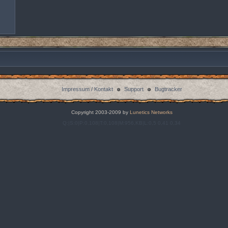
Impressum / Kontakt
Support
Bugtracker
Copyright 2003-2009 by
Lunetics Networks
Q:|S:0|P:0,108|T:0,108|M:956,KB|L:0,5 0,41 0,34