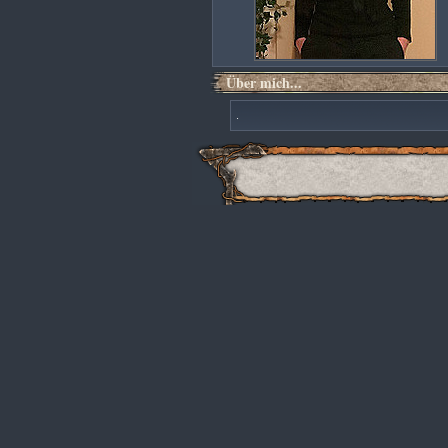
Über mich...
.