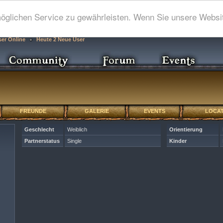
glichen Service zu gewährleisten. Wenn Sie unsere Websit
ser Online
Heute 2 Neue User
FREUNDE
GALERIE
EVENTS
LOCAT
Geschlecht
Weiblich
Orientierung
Partnerstatus
Single
Kinder