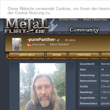
Diese Website verwendet Cookies, um Ihnen den bestmö
der Cookie-Nutzung zu.
76 User Online
Heute 1 Neue User
-purePanther-
49 Jahre
54xxx Hersdorf
Deutschland
ÜBER MICH
MUSIK
FREUNDE
Geschlecht
Männli
Alter
49
Geburtstag
Oktobe
Sternzeichen
Waage
Größe
176 cm
Haarlänge
< 60 cm
Augenfarbe
Grün
Partnerstatus
glückli