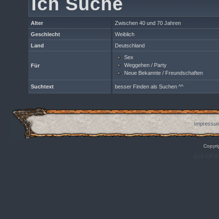
Ich Suche
Alter
Zwischen 40 und 70 Jahren
Geschlecht
Weiblich
Land
Deutschland
Sex
Weggehen / Party
Für
Neue Bekannte / Freundschaften
Suchtext
besser Finden als Suchen ^^
Impressum
Copyri
Q:|S:0|P:0