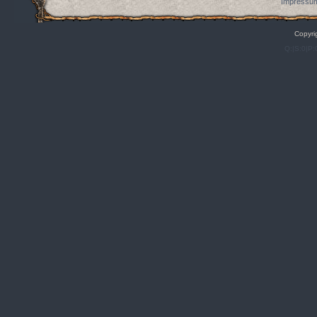
Impressum
Copyri
Q:|S:0|P: