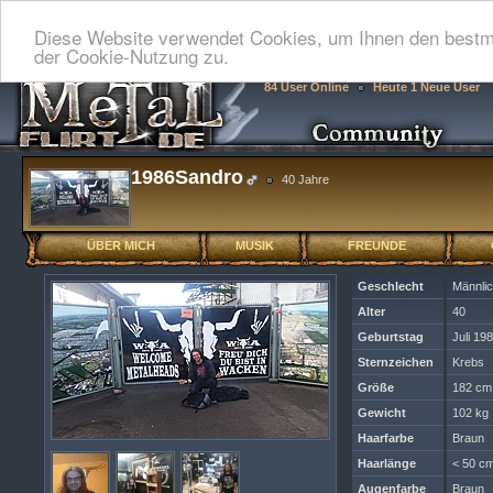
Diese Website verwendet Cookies, um Ihnen den bestmö
der Cookie-Nutzung zu.
84 User Online
Heute 1 Neue User
1986Sandro
40 Jahre
ÜBER MICH
MUSIK
FREUNDE
Geschlecht
Männli
Alter
40
Geburtstag
Juli 19
Sternzeichen
Krebs
Größe
182 cm
Gewicht
102 kg
Haarfarbe
Braun
Haarlänge
< 50 cm
Augenfarbe
Braun