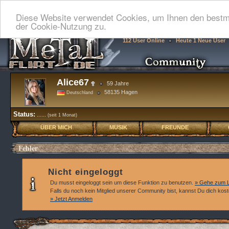
Diese Website verwendet Cookies, um Ihnen den bestmö
der Cookie-Nutzung zu.
112 User Online
Heute 1 Neue User
Alice67
59 Jahre
58135 Hagen
Deutschland
Status:
......
(seit 1 Monat)
ÜBER MICH
MUSIK
FREUNDE
Fehler
Nicht eingeloggt
Du musst eingeloggt sein um diese Funktion zu benutzen.
» Gehe zum L
Falls du noch kein Mitglied unserer Community bist, kannst Du dich kos
» Jetzt Anmelden