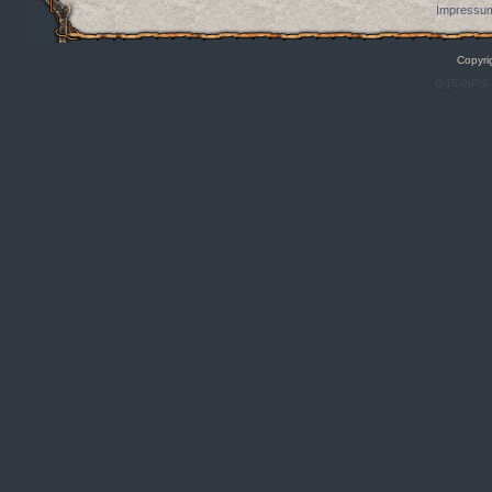
Impressum
Copyri
Q:|S:0|P:0