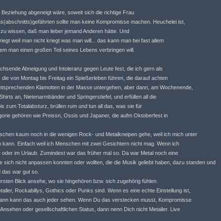
er Beziehung abgeneigt wäre, soweit sich die richtige Frau
ens(abschnitts)gefährten sollte man keine Kompromisse machen. Heuchelei ist,
zu wissen, daß man lieber jemand Anderen hätte. Und
gt weil man nicht kriegt was man will... das kann man bei fast allem
em man einen großen Teil seines Lebens verbringen will.
wachsende Abneigung und Intoleranz gegen Leute fest, die ich gern als
ie von Montag bis Freitag ein Spießerleben führen, die darauf achten
 entsprechenden Klamotten in der Masse untergehen, aber dann, am Wochenende,
Shirts an, Nietenarmbänder und Springerstiefel, und erfüllen all die
s zum Totalabsturz, brüllen rum und tun all das, was sie für
tegorie gehören wie Preissn, Ossis und Japaner, die aufm Oktoberfest in
ischen kaum noch in die wenigen Rock- und Metalkneipen gehe, weil ich mich unter
 kann. Einfach weil ich Menschen mit zwei Gesichtern nicht mag. Wenn ich
 oder im Urlaub. Zumindest war das früher mal so. Da war Metal noch eine
 sich nicht anpassen konnten oder wollten, die die Musik geliebt haben, dazu standen und
d das war gut so.
ersten Blick ansehe, wo sie hingehören bzw. sich zugehörig fühlen.
aller, Rockabillys, Gothics oder Punks sind. Wenn es eine echte Einstellung ist,
e, dann kann das auch jeder sehen. Wenn Du das verstecken musst, Kompromisse
 Ansehen oder gesellschaftlichen Status, dann nenn Dich nicht Metaller. Live