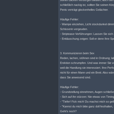
seinen Blicken verborgen bleiben; auch be
schließlich nackig ist, sollten Sie seinen K
Penis verträgt glockenhelles Gelächter.
Häufige Fehler:
- Wampe einziehen, Licht stockdunkel dimmen,
Schisserin vergeuden.
- Striptease-Vorführungen: Lassen Sie sich
- Enttäuschung zeigen: Soll er denn Ihre 
3. Kommunizieren beim Sex
Reden, lachen, stöhnen sind in Ordnung; l
Erektion schrumpfen. Und was immer Sie ve
weil die Handlung sie interessiert. Ihre Per
nicht für einen Mann und ein Brett. Also wär
dass Sie anwesend sind.
Häufige Fehler:
- Grundstellung einnehmen, Augen schließ
- Sich auf ihn stürzen: Nie etwas von Timin
- "Tiefer! Fick mich! Du machst mich so gei
- "Kannst du mich bitte ganz doll festhalten,
Geht’s noch?