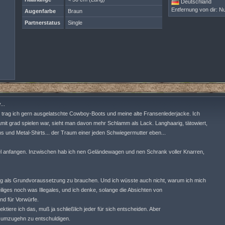
Deutschland
Entfernung von dir: Nu
Augenfarbe
Braun
Partnerstatus
Single
...
, trag ich gern ausgelatschte Cowboy-Boots und meine alte Fransenlederjacke. Ich
it grad spielen war, sieht man davon mehr Schlamm als Lack. Langhaarig, tätowiert,
s und Metal-Shirts... der Traum einer jeden Schwiegermutter eben...
iel anfangen. Inzwischen hab ich nen Geländewagen und nen Schrank voller Knarren,
ng als Grundvoraussetzung zu brauchen. Und ich wüsste auch nicht, warum ich mich
liges noch was Illegales, und ich denke, solange die Absichten von
nd für Vorwürfe.
ktiere ich das, muß ja schließlich jeder für sich entscheiden. Aber
it umzugehn zu entschuldigen.