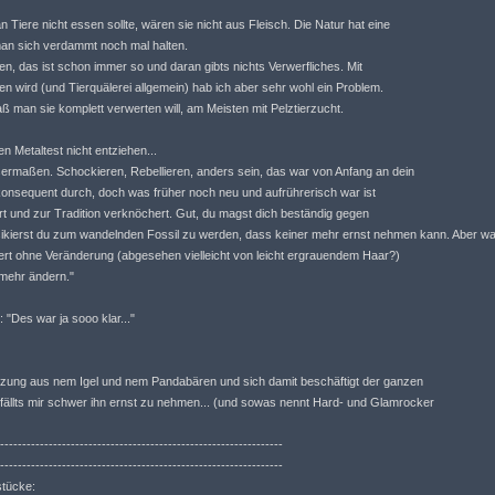
n Tiere nicht essen sollte, wären sie nicht aus Fleisch. Die Natur hat eine
man sich verdammt noch mal halten.
n, das ist schon immer so und daran gibts nichts Verwerfliches. Mit
eben wird (und Tierquälerei allgemein) hab ich aber sehr wohl ein Problem.
 man sie komplett verwerten will, am Meisten mit Pelztierzucht.
n Metaltest nicht entziehen...
sermaßen. Schockieren, Rebellieren, anders sein, das war von Anfang an dein
il konsequent durch, doch was früher noch neu und aufrührerisch war ist
rt und zur Tradition verknöchert. Gut, du magst dich beständig gegen
sikierst du zum wandelnden Fossil zu werden, dass keiner mehr ernst nehmen kann. Aber w
ndert ohne Veränderung (abgesehen vielleicht von leicht ergrauendem Haar?)
 mehr ändern."
"Des war ja sooo klar..."
uzung aus nem Igel und nem Pandabären und sich damit beschäftigt der ganzen
t, fällts mir schwer ihn ernst zu nehmen... (und sowas nennt Hard- und Glamrocker
----------------------------------------------------------------
----------------------------------------------------------------
stücke: