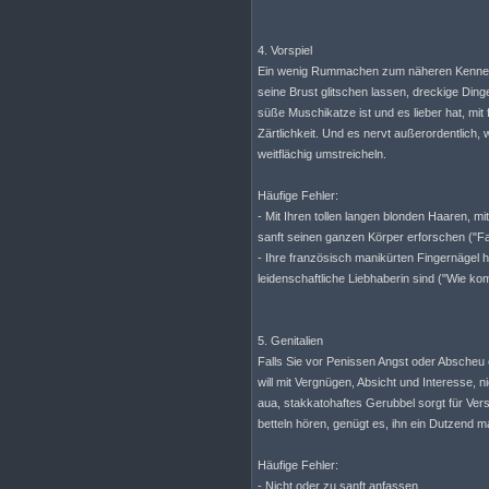
4. Vorspiel
Ein wenig Rummachen zum näheren Kennenl
seine Brust glitschen lassen, dreckige Din
süße Muschikatze ist und es lieber hat, mi
Zärtlichkeit. Und es nervt außerordentlich, w
weitflächig umstreicheln.
Häufige Fehler:
- Mit Ihren tollen langen blonden Haaren, 
sanft seinen ganzen Körper erforschen ("F
- Ihre französisch manikürten Fingernägel h
leidenschaftliche Liebhaberin sind ("Wie ko
5. Genitalien
Falls Sie vor Penissen Angst oder Abscheu 
will mit Vergnügen, Absicht und Interesse, 
aua, stakkatohaftes Gerubbel sorgt für Ve
betteln hören, genügt es, ihn ein Dutzend m
Häufige Fehler:
- Nicht oder zu sanft anfassen.