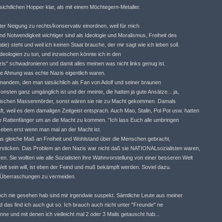
ichtlichen Hopper klar, als mit einem Möchtegern-Metaller.
chter Neigung zu rechts/konservativ einordnen, weil für mich
d Notwendigkeit wichtiger sind als Ideologie und Moralismus, Freiheit des
e) steht und weil ich keinen Staat brauche, der mir sagt wie ich leben soll.
 Ideologien zu tun, und inzwischen könnte ich in den
is" schwadronieren und damit alles meinen was nicht links genug ist.
e Ahnung was echte Nazis eigentlich waren.
emandem, den man tatsächlich als Fan von Adolf und seiner braunen
nsten ganz umgänglich ist und der meinte, die hatten ja gute Ansätze... ja,
zialistischen Massenmörder, sonst wären sie nie zu Macht gekommen. Damals
, weil es dem damaligen Zeitgeist entsprach. Auch Mao, Stalin, Pol Pot usw. hatten
e Rattenfänger um an die Macht zu kommen. "Ich lass Euch alle umbringen
t eben erst wenn man mal an der Macht ist.
as gleiche Maß an Freiheit und Wohlstand über die Menschen gebracht,
ersticken. Das Problem an den Nazis war nicht daß sie NATIONALsozialisten waren,
 Sie wollten wie alle Sozialisten ihre Wahnvorstellung von einer besseren Welt
lt sein will, ist eben der Feind und muß bekämpft werden. Soviel dazu.
e Überraschungen zu vermeiden.
och nie gesehen hab sind mir irgendwie suspekt. Sämtliche Leute aus meiner
d das find ich auch gut so. Ich brauch auch nicht unter "Freunde" ne
enne und mit denen ich vielleicht mal 2 oder 3 Mails getauscht hab...