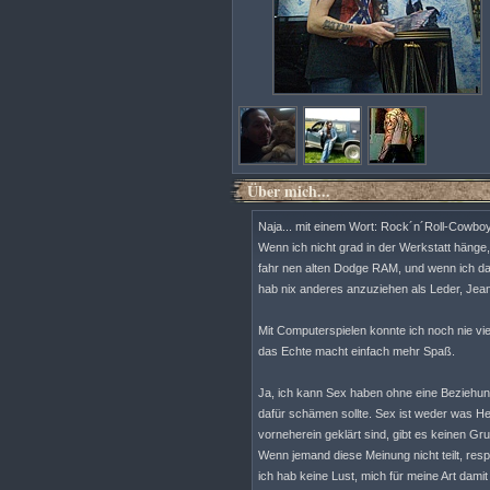
Über mich...
Naja... mit einem Wort: Rock´n´Roll-Cowboy
Wenn ich nicht grad in der Werkstatt hänge
fahr nen alten Dodge RAM, und wenn ich dam
hab nix anderes anzuziehen als Leder, Jean
Mit Computerspielen konnte ich noch nie v
das Echte macht einfach mehr Spaß.
Ja, ich kann Sex haben ohne eine Beziehu
dafür schämen sollte. Sex ist weder was Hei
vorneherein geklärt sind, gibt es keinen Gru
Wenn jemand diese Meinung nicht teilt, respe
ich hab keine Lust, mich für meine Art dam