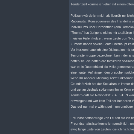
Tendenziell komme ich eher mit einem offens
Politisch würde ich mich als libertär mit lei
Rationalität, Konsequenzen des Handelns un
Individuums über Herdentrieb (aka Demokrati
"Rechts" hat übrigens nichts mit totalitären
meisten Fällen kotzen, wenn Leute von "Naz
Zumeist haben solche Leute überhaupt kein
Vor Kurzem hatte ich eine Diskussion mit j
Terroristentruppe bezeichnen kann, der anso
hatten sie, die hatten alle totalitären so
war es in Deutschland die Volksgemeinschaft
einen guten Aufhänger, den brauchen solch
wenn Ihr anderer Meinung seid" funktionier
Grundsätzlich hat der Sozialismus immer d
und genau deshalb sollte man ihn im Keim 
sondern daß sie NationalSOZIALISTEN waren.
erzwingen und wer kein Teil der besseren We
Das soll nur mal erwähnt sein, um unnötig
Freundschaftsanträge von Leuten die ich n
Freundschaftsliste kenne ich persönlich, un
ewig lange Liste von Leuten, die ich nicht k