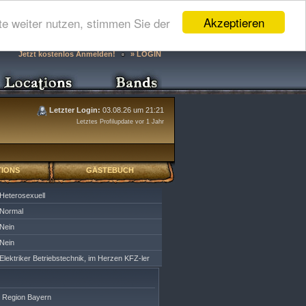
Akzeptieren
e weiter nutzen, stimmen Sie der
Jetzt kostenlos Anmelden!
» LOGIN
Letzter Login:
03.08.26 um 21:21
Letztes Profilupdate vor 1 Jahr
IONS
GÄSTEBUCH
Heterosexuell
Normal
Nein
Nein
Elektriker Betriebstechnik, im Herzen KFZ-ler
 Region Bayern