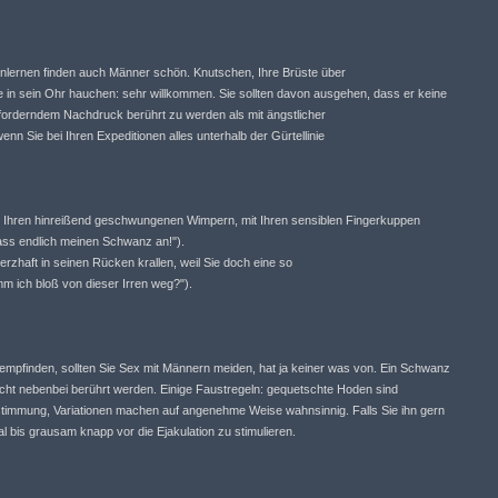
ernen finden auch Männer schön. Knutschen, Ihre Brüste über
ge in sein Ohr hauchen: sehr willkommen. Sie sollten davon ausgehen, dass er keine
t forderndem Nachdruck berührt zu werden als mit ängstlicher
enn Sie bei Ihren Expeditionen alles unterhalb der Gürtellinie
mit Ihren hinreißend geschwungenen Wimpern, mit Ihren sensiblen Fingerkuppen
ass endlich meinen Schwanz an!").
erzhaft in seinen Rücken krallen, weil Sie doch eine so
mm ich bloß von dieser Irren weg?").
empfinden, sollten Sie Sex mit Männern meiden, hat ja keiner was von. Ein Schwanz
nicht nebenbei berührt werden. Einige Faustregeln: gequetschte Hoden sind
rstimmung, Variationen machen auf angenehme Weise wahnsinnig. Falls Sie ihn gern
al bis grausam knapp vor die Ejakulation zu stimulieren.