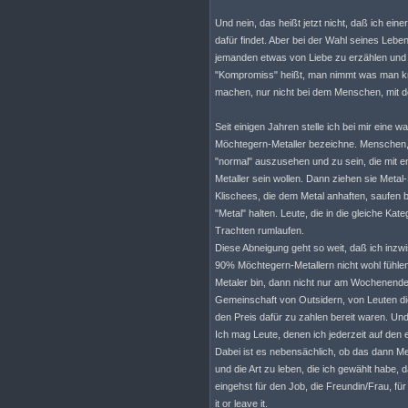
Und nein, das heißt jetzt nicht, daß ich ein
dafür findet. Aber bei der Wahl seines Leb
jemanden etwas von Liebe zu erzählen und 
"Kompromiss" heißt, man nimmt was man krie
machen, nur nicht bei dem Menschen, mit d
Seit einigen Jahren stelle ich bei mir eine 
Möchtegern-Metaller bezeichne. Menschen, d
"normal" auszusehen und zu sein, die mit
Metaller sein wollen. Dann ziehen sie Metal-
Klischees, die dem Metal anhaften, saufen bi
"Metal" halten. Leute, die in die gleiche Ka
Trachten rumlaufen.
Diese Abneigung geht so weit, daß ich inzw
90% Möchtegern-Metallern nicht wohl fühlen
Metaler bin, dann nicht nur am Wochenende
Gemeinschaft von Outsidern, von Leuten die
den Preis dafür zu zahlen bereit waren. Un
Ich mag Leute, denen ich jederzeit auf den 
Dabei ist es nebensächlich, ob das dann Met
und die Art zu leben, die ich gewählt hab
eingehst für den Job, die Freundin/Frau, für
it or leave it.