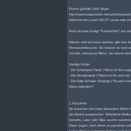
Ersetzt gefühlte 1000 Situps:
http://www.lustigestories.de/stories/hamst
Während dem Lesen NICHT essen oder trin
Noch ein paar lustige "Fundsachen" aus d
Männer sind durchaus dankbar, gibt man ih
Restaurantbesuche. Sie müssen es nicht aus
Lächeln, unkeusche Blicke, Sie wissen doch
Häufige Fehler:
- Die Schlampen-Panik ("Wenn ich ihm sage, 
- Die Hinhaltetaktik ("Wenn ich ihn noch ein
- Die Kalte-Schulter-Strategie ("So weit ko
Wieso eigentlich?
2. Ausziehen
Sie brauchen sich keine besondere Mühe mit 
der Absicht entsprechen. Winterliche Wollsc
Korsetts, Latex oder Slips ouverts overdr
Dates tragen, nach denen es passieren soll,