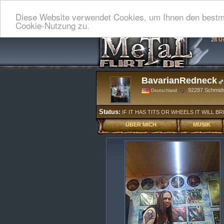
Diese Website verwendet Cookies, um Ihnen den bestmö
Cookie-Nutzung zu.
28 U
BavarianRedneck
92287 Schmid
Deutschland
Status:
IF IT HAS TITS OR WHEELS IT WILL BRI
ÜBER MICH
MUSIK