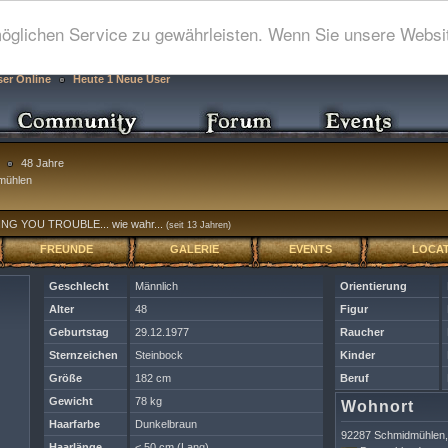
glichen Service zu gewährleisten. Wenn Sie unsere Websit
ser Online
Heute 1 Neue User
48 Jahre
mühlen
NG YOU TROUBLE... wie wahr...
(seit 13 Jahren)
FREUNDE
GALERIE
EVENTS
LOCAT
Geschlecht
Männlich
Orientierung
Alter
48
Figur
Geburtstag
29.12.1977
Raucher
Sternzeichen
Steinbock
Kinder
Größe
182 cm
Beruf
Gewicht
78 kg
Wohnort
Haarfarbe
Dunkelbraun
92287 Schmidmühlen,
Haarlänge
< 50 cm (Lang)