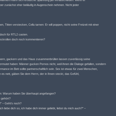
i Männern kann sich erotische Spannung jäh verabschieden. Wenn er
örper zunächst eher beiläufig in Augenschein nehmen. Nicht jeder
 Titten verstecken, Cellu tarnen: Er will poppen, nicht seine Freizeit mit einer
 doch für RTL2 casten.
Speckrollen doch noch kommentieren?
abern, gackern und das Haus zusammenbrüllen lassen zuverlässig seine
rmutet haben: Männer gucken Pornos nicht, weil ihnen die Dialoge gefallen, sondern
formance im Bett sollte partnerschaftlich sein. Sex ist etwas für zwei Menschen,
e es nett, gäben Sie dem Herrn, der in Ihnen steckt, das Gefühl,
en: Warum haben Sie überhaupt angefangen?
g gehört?
l!" – Geht’s noch?
 ich liebe dich so, ich habe dich immer geliebt, liebst du mich auch?" –