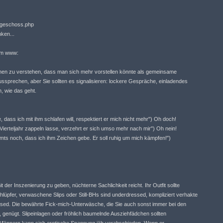
ergeschoss.php
ken...
em www:
nen zu verstehen, dass man sich mehr vorstellen könnte als gemeinsame
sprechen, aber Sie sollten es signalisieren: lockere Gespräche, einladendes
, wie das geht.
dass ich mit ihm schlafen will, respektiert er mich nicht mehr") Oh doch!
 Vierteljahr zappeln lasse, verzehrt er sich umso mehr nach mir") Oh nein!
mmts noch, dass ich ihm Zeichen gebe. Er soll ruhig um mich kämpfen!")
der Inszenierung zu geben, nüchterne Sachlichkeit reicht. Ihr Outfit sollte
hlüpfer, verwaschene Slips oder Still-BHs sind underdressed, kompliziert verhakte
essed. Die bewährte Fick-mich-Unterwäsche, die Sie auch sonst immer bei den
 genügt. Slipeinlagen oder fröhlich baumelnde Ausziehfädchen sollten