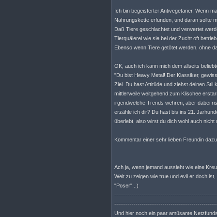
Ich bin begeisterter Antivegetarier. Wenn ma
Nahrungskette erfunden, und daran sollte 
Daß Tiere geschlachtet und verwertet werde
Tierquälerei wie sie bei der Zucht oft betri
Ebenso wenn Tiere getötet werden, ohne daß
OK, auch ich kann mich dem allseits beliebte
"Du bist Heavy Metal! Der Klassiker, gewis
Ziel. Du hast Attitüde und ziehst deinen St
mittlerweile weitgehend zum Klischee erstar
irgendwelche Trends wehren, aber dabei ri
erzähle ich dir? Du hast bis ins 21. Jarhu
überlebt, also wirst du dich wohl auch nicht
Kommentar einer sehr lieben Freundin dazu: 
Ach ja, wenn jemand aussieht wie eine Kre
Welt zu zeigen wie true und evil er doch is
"Poser"...)
-----------------------------------------------------
-----------------------------------------------------
Und hier noch ein paar amüsante Netzfund