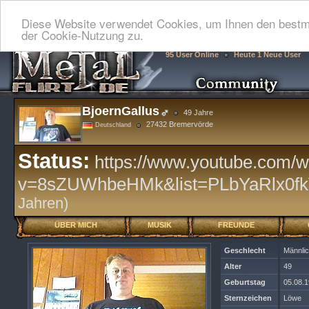
Diese Website verwendet Cookies, um Ihnen den bestmö
der Cookie-Nutzung zu.
95 User Online
Heute 1 Neue User
BjoernGallus
49 Jahre
27432 Bremervörde
Deutschland
Status:
https://www.youtube.com/w
v=8sZUWhbeHMk&list=PLbYaRlx0f
Jahren)
ÜBER MICH
MUSIK
FREUNDE
Geschlecht
Männli
Alter
49
Geburtstag
05.08.
Sternzeichen
Löwe