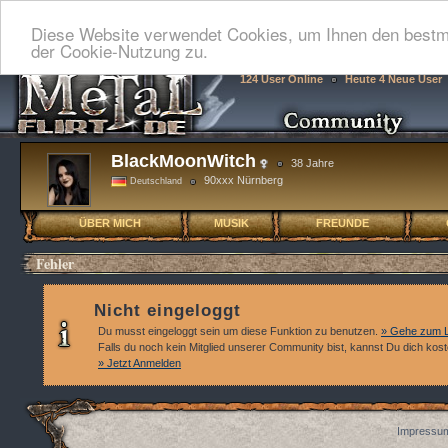
Diese Website verwendet Cookies, um Ihnen den bestmö
der Cookie-Nutzung zu.
124 User Online
Heute 4 Neue User
BlackMoonWitch
38 Jahre
90xxx Nürnberg
Deutschland
ÜBER MICH
MUSIK
FREUNDE
Fehler
Nicht eingeloggt
Du musst eingeloggt sein um diese Funktion zu benutzen.
» Gehe zum L
Falls du noch kein Mitglied unserer Community bist, kannst Du dich kos
» Jetzt Anmelden
Impressum