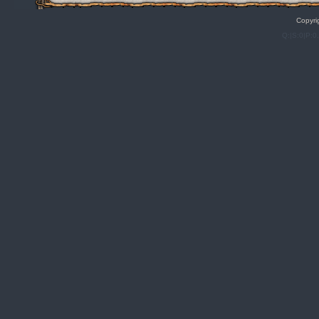
Copyri
Q:|S:0|P:0