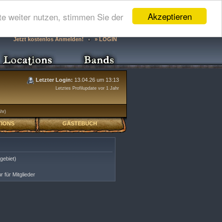
Akzeptieren
e weiter nutzen, stimmen Sie der
Jetzt kostenlos Anmelden!
» LOGIN
Letzter Login:
13.04.26 um 13:13
Letztes Profilupdate vor 1 Jahr
ahr)
IONS
GÄSTEBUCH
gebiet)
r für Mitglieder