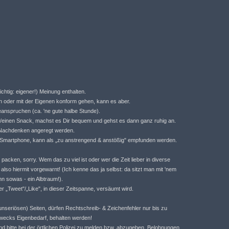
chtig: eigener!) Meinung enthalten.
n oder mit der Eigenen konform gehen, kann es aber.
anspruchen (ca. 'ne gute halbe Stunde).
nk/einen Snack, machst es Dir bequem und gehst es dann ganz ruhig an.
m Nachdenken angeregt werden.
 Smartphone, kann als „zu anstrengend & anstößig" empfunden werden.
packen, sorry. Wem das zu viel ist oder wer die Zeit lieber in diverse
also hiermit vorgewarnt! (Ich kenne das ja selbst: da sitzt man mit 'nem
nn sowas - ein Albtraum!).
r „Tweet"/„Like", in dieser Zeitspanne, versäumt wird.
unseriösen) Seiten, dürfen Rechtschreib- & Zeichenfehler nur bis zu
ecks Eigenbedarf, behalten werden!
 bitte bei der örtlichen Polizei zu melden bzw. abzugeben. Belohnungen