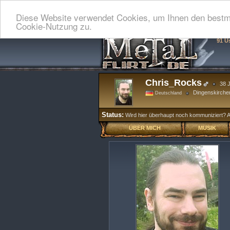
Diese Website verwendet Cookies, um Ihnen den bestmö
Cookie-Nutzung zu.
91 U
Chris_Rocks
38 J
Dingenskirchen
Deutschland
Status:
Wird hier überhaupt noch kommuniziert? Alle
ÜBER MICH
MUSIK