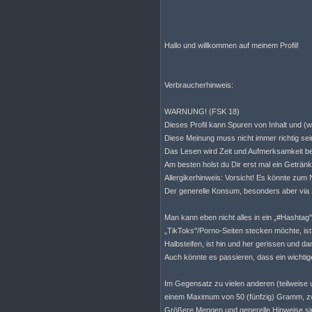
Hallo und willkommen auf meinem Profil!
Verbraucherhinweis:
WARNUNG! (FSK 18)
Dieses Profil kann Spuren von Inhalt und (wi
Diese Meinung muss nicht immer richtig sei
Das Lesen wird Zeit und Aufmerksamkeit be
Am besten holst du Dir erst mal ein Geträ
Allergikerhinweis: Vorsicht! Es könnte zu
Der generelle Konsum, besonders aber via
Man kann eben nicht alles in ein „#Hashtag" 
„TikToks"/Porno-Seiten stecken möchte, ist 
Halbsteifen, ist hin und her gerissen und da
Auch könnte es passieren, dass ein wichtige
Im Gegensatz zu vielen anderen (teilweise 
einem Maximum von 50 (fünfzig) Gramm, zw
Größere Mengen und generelle Hinweise sind