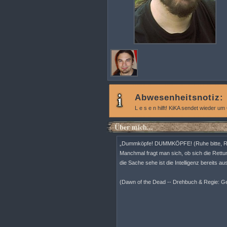
Abwesenheitsnotiz:
L e s e n hilft! KiKA sendet wieder um
Über mich...
„Dummköpfe! DUMMKÖPFE! (Ruhe bitte, Ru
Manchmal fragt man sich, ob sich die Rett
die Sache sehe ist die Intelligenz bereits au
(Dawn of the Dead -- Drehbuch & Regie: G