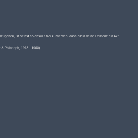
zugehen, ist selbst so absolut frei zu werden, dass allein deine Existenz ein Akt
r & Philosoph, 1913 - 1960)