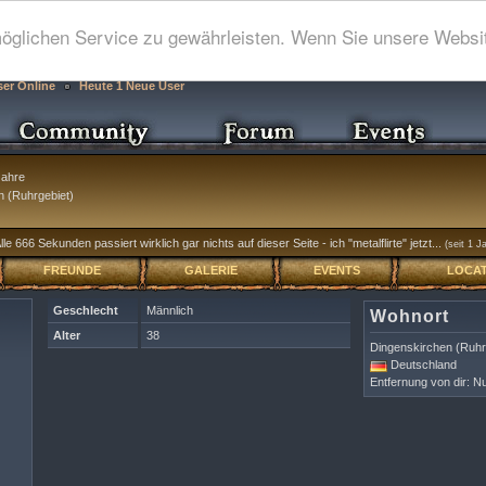
glichen Service zu gewährleisten. Wenn Sie unsere Websit
ser Online
Heute 1 Neue User
ahre
 (Ruhrgebiet)
 666 Sekunden passiert wirklich gar nichts auf dieser Seite - ich "metalflirte" jetzt...
(seit 1 J
FREUNDE
GALERIE
EVENTS
LOCAT
Geschlecht
Männlich
Wohnort
Alter
38
Dingenskirchen (Ruhr
Deutschland
Entfernung von dir: Nu