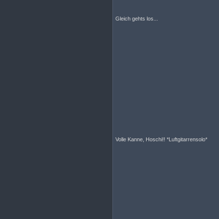
Gleich gehts los...
Volle Kanne, Hoschi!! *Luftgitarrensolo*