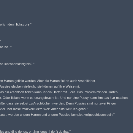
ol ich den Highscore."
"
s ist..."
ss ich wahnsinnig bin?!"
on Harten gefickt werden. Aber die Harten ficken auch Arschlöcher.
Pussies glauben vielleicht, sie können auf ihre Weise mit
s ein Arschloch ficken kann, ist ein Harter mit Eiern. Das Problem mit den Harten
ken. Oder ficken, wenn es unangebracht ist. Und nur eine Pussy kann ihm das klar machen.
iße, dass sie selbst zu Arschlöchern werden. Denn Pussies sind nur zwei Finger
 viel über diese total verrückte Welt. Aber eins weiß ich genau:
 lasst, werden unsere Harten und unsere Pussies komplett vollgeschissen sein."
s and ding dongs, or...jing jongs. I don't do that."