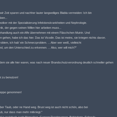
 wir Zeit sparen und nachher lauter langweiliges Blabla vermeiden: Ich bin
aben...
gnostiker mit der Spezialisierung Infektionskrankheiten und Nephrologie.
nik, der gegen seinen Willen hier arbeiten muss...
 Behandlung auch ein Affe übernehmen mit einem Fläschchen Mutrin. Und
n gehen, habe ich das hier. Das ist Vicodin. Das ist meins, sie kriegen nichts davon.
oblem, ich hab' ein Schmerzproblem. ... Aber wer weiß, vielleicht
oned, um den Unterschied zu erkennen. ... Also, wer will mich?"
dem sie alle hier waren, was nach neuer Brandschutzverordnung deutlich schneller gehen
ht zu benutzen!
Treppe genommen!
ieber Taub, oder ne Hand weg. Brust weg ist auch nicht schön, also bei
taub, nur dass man mehr mitkriegt."