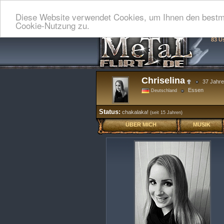
Diese Website verwendet Cookies, um Ihnen den bestmö
Cookie-Nutzung zu.
83 U
Chriselina
37 Jahre
Essen
Deutschland
Status:
chakalaka!
(seit 15 Jahren)
ÜBER MICH
MUSIK