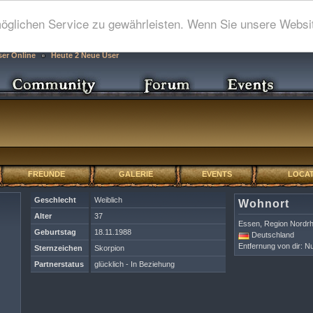
glichen Service zu gewährleisten. Wenn Sie unsere Websit
ser Online
Heute 2 Neue User
FREUNDE
GALERIE
EVENTS
LOCAT
Geschlecht
Weiblich
Wohnort
Alter
37
Essen, Region Nordrh
Geburtstag
18.11.1988
Deutschland
Entfernung von dir: Nu
Sternzeichen
Skorpion
Partnerstatus
glücklich - In Beziehung