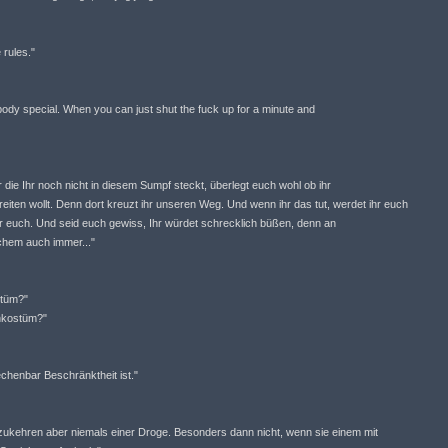
 rules."
dy special. When you can just shut the fuck up for a minute and
 die Ihr noch nicht in diesem Sumpf steckt, überlegt euch wohl ob ihr
eiten wollt. Denn dort kreuzt ihr unseren Weg. Und wenn ihr das tut, werdet ihr euch
r euch. Und seid euch gewiss, Ihr würdet schrecklich büßen, denn an
chem auch immer..."
stüm?"
nkostüm?"
chenbar Beschränktheit ist."
ukehren aber niemals einer Droge. Besonders dann nicht, wenn sie einem mit