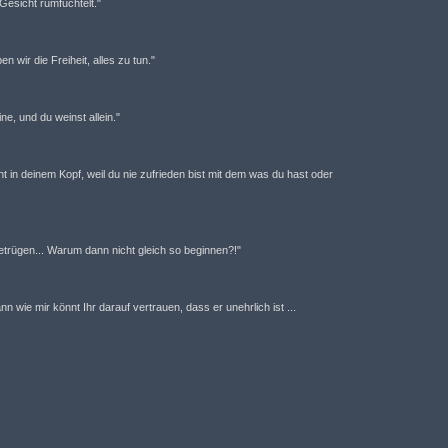
esicht rumfuchtelt."
 wir die Freiheit, alles zu tun."
ne, und du weinst allein."
t in deinem Kopf, weil du nie zufrieden bist mit dem was du hast oder
trügen... Warum dann nicht gleich so beginnen?!"
n wie mir könnt Ihr darauf vertrauen, dass er unehrlich ist ...