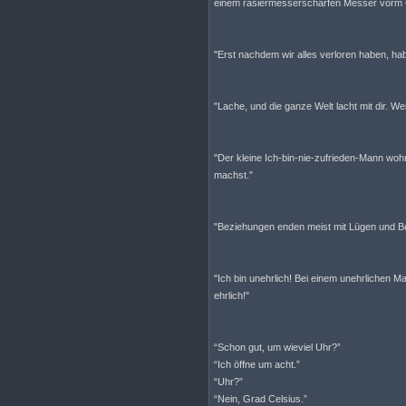
einem rasiermesserscharfen Messer vorm G
"Erst nachdem wir alles verloren haben, haben
"Lache, und die ganze Welt lacht mit dir. Wei
"Der kleine Ich-bin-nie-zufrieden-Mann wohn
machst."
"Beziehungen enden meist mit Lügen und Be
"Ich bin unehrlich! Bei einem unehrlichen Man
ehrlich!"
“Schon gut, um wieviel Uhr?”
“Ich öffne um acht.”
“Uhr?”
“Nein, Grad Celsius.”