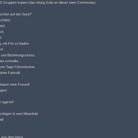
VZ-Gruppen kopiert (das einzig Gute an dieser toten Community):
zt schon auf den Sack!"
schätzt.
ekt!
ich.
n!
ig, mit Fön zu baden.
rn!
k und Beziehungsstress.
ist schneller...
tzte Tage Führerbunker.
nen Fahrstil!
enbaum mein Freund!
ogen!
 egal ist!
chlagen in nem Minenfeld.
ld!
rz aus dem Haus.