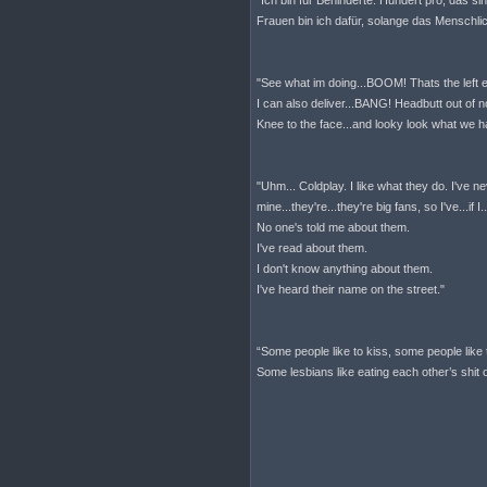
"Ich bin für Behinderte. Hundert pro, das 
Frauen bin ich dafür, solange das Menschlic
"See what im doing...BOOM! Thats the left e
I can also deliver...BANG! Headbutt out of n
Knee to the face...and looky look what we h
"Uhm... Coldplay. I like what they do. I've ne
mine...they're...they're big fans, so I've...if I
No one's told me about them.
I've read about them.
I don't know anything about them.
I've heard their name on the street."
“Some people like to kiss, some people like 
Some lesbians like eating each other’s shit o