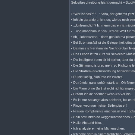
Selbstbeschreibung leicht gemacht – Studi
• "Wer ist das?" "..." "Aha, der geht mir jet
• Ich bin garantiert nicht so, wie du mich ein
• ...Unfreundlich? Ich nenn das ehrlich & dir
• ...und manchmal ist ein Lied die Welt für m
• Ah, Liebesszene... dann geh ich ma pisse
• Bei Stromausfall ist die Gelegenheit günst
• Da muss ich erstmal ne Nacht drüber feie
• Das Leben ist zu kurz für schlechte Musi
• Die Intelligenz rennt dir hinterher, aber du b
• Die Stimmung is grad mehr so Richtung le
• Die Straßenverkehrsordnung behindert mei
• Du bist lustig, dich töte ich zuletzt!
• Du rüttelst ganz schön stark am Ohrfeig
• Ein Mann ohne Bart ist nicht richtig angez
• Erzähl' ich dir nachher wenn ich voll bin.
• Es ist nur so lange alles schlecht, bis es dir
• Finger weg von meiner Seifenblase!!!
• Frauen Komplimente machen ist wie Topfs
• Halb betrunken ist weggeschmissenes Ge
• Hallo. Abstand bitte.
• Ich analysiere meine Mitmenschen.
• Ich gehe gern in einem fröhlichen Schwa