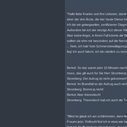
"Hallo liebe Kranke und ihre Liebsten, damit
einer der drei Ärzte, die hier heute Dienst h
Ich bin ein gelangweilter, zertifizierter Dia
Außerdem bin ich der einzige Arzt dieser Kli
Aber keine Angst, in ihrem Fall könnte die
sollten sie ehm mir besonders auf die Nerve
... Nein, ich hab' kein Schmerzbewältigunspr
lieg' ich auch falsch, ich bin nämlich zu st
Berkel: So das waren jetzt 10 Minuten nach
muss, das gilt auch für Sie Herr Stromberg!
Stromberg: Der Aufzug ist nicht gekommen!
Berkel: Im Brandfall ist der Aufzug auch nic
Stromberg: Brennt ja nicht!
Berkel: Aber theoretisch!
Stromberg: Theoretisch hab ich auch die 
"Blind ist glaub ich am schlimmsten, dann l
Frauen jetzt. Rollstuhl find ich in etwa wie 