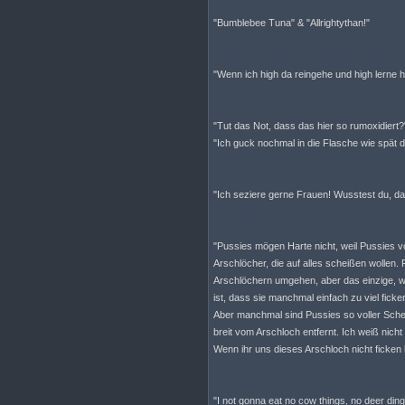
"Bumblebee Tuna" & "Allrightythan!"
"Wenn ich high da reingehe und high lerne h
"Tut das Not, dass das hier so rumoxidiert?
"Ich guck nochmal in die Flasche wie spät da
"Ich seziere gerne Frauen! Wusstest du, da
"Pussies mögen Harte nicht, weil Pussies v
Arschlöcher, die auf alles scheißen wollen. 
Arschlöchern umgehen, aber das einzige, wa
ist, dass sie manchmal einfach zu viel fic
Aber manchmal sind Pussies so voller Sche
breit vom Arschloch entfernt. Ich weiß nicht
Wenn ihr uns dieses Arschloch nicht ficken
"I not gonna eat no cow things, no deer dingle