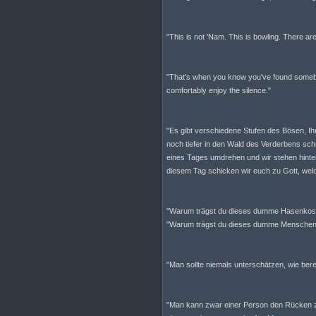
"This is not 'Nam. This is bowling. There are
"That's when you know you've found somebo
comfortably enjoy the silence."
"Es gibt verschiedene Stufen des Bösen, Ihr
noch tiefer in den Wald des Verderbens schr
eines Tages umdrehen und wir stehen hinte
diesem Tag schicken wir euch zu Gott, wel
"Warum trägst du dieses dumme Hasenko
"Warum trägst du dieses dumme Mensche
"Man sollte niemals unterschätzen, wie bere
"Man kann zwar einer Person den Rücken z