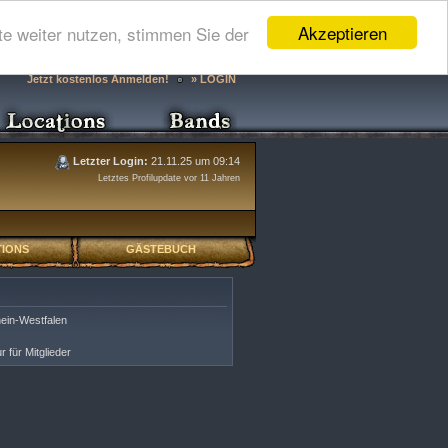
Akzeptieren
e weiter nutzen, stimmen Sie der
Jetzt kostenlos Anmelden!
» LOGIN
Letzter Login:
21.11.25 um 09:14
Letztes Profilupdate vor 11 Jahren
IONS
GÄSTEBUCH
ein-Westfalen
r für Mitglieder