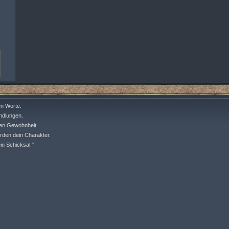
en Worte.
ndlungen.
den Gewohnheit.
rden dein Charakter.
in Schicksal."