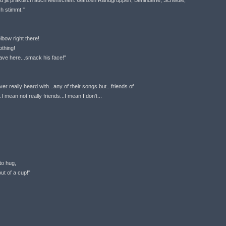
sind ja praktisch auch Menschen. Ganzen Randgruppen, Behinderte, Schwule,
h stimmt."
lbow right there!
othing!
ave here...smack his face!"
ver really heard with...any of their songs but...friends of
...I mean not really friends...I mean I don't...
to hug,
ut of a cup!"