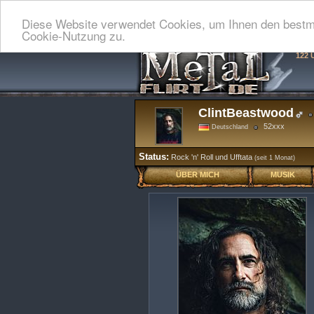
Diese Website verwendet Cookies, um Ihnen den bestmö
Cookie-Nutzung zu.
122 
ClintBeastwood
52xxx
Deutschland
Status:
Rock 'n' Roll und Ufftata
(seit 1 Monat)
ÜBER MICH
MUSIK