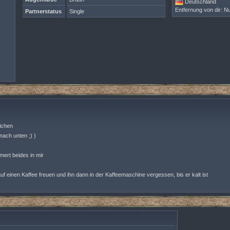
Deutschland
Entfernung von dir: Nu
Partnerstatus
Single
ichen
nach unten ;) )
mmert beides in mir
f einen Kaffee freuen und ihn dann in der Kaffeemaschine vergessen, bis er kalt ist