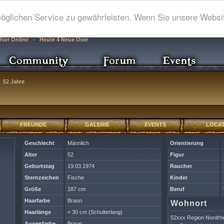
glichen Service zu gewährleisten. Wenn Sie unsere Websit
User Online
Heute 4 Neue User
52 Jahre
FREUNDE
GALERIE
EVENTS
LOCAT
Geschlecht
Männlich
Orientierung
Alter
52
Figur
Geburtstag
19.03.1974
Raucher
Sternzeichen
Fische
Kinder
Größe
187 cm
Beruf
Haarfarbe
Braun
Wohnort
Haarlänge
< 30 cm (Schulterlang)
52xxx Region Nordrhe
Augenfarbe
Braun