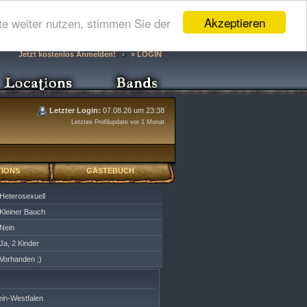
Akzeptieren
e weiter nutzen, stimmen Sie der
Jetzt kostenlos Anmelden!
» LOGIN
Letzter Login:
07.08.26 um 23:38
Letztes Profilupdate vor 1 Monat
IONS
GÄSTEBUCH
Heterosexuell
Kleiner Bauch
Nein
Ja, 2 Kinder
Vorhanden ;)
in-Westfalen