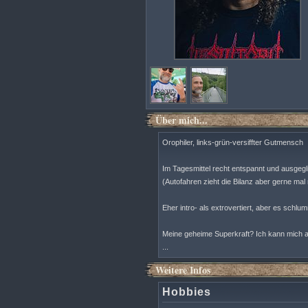
Über mich...
Orophiler, links-grün-versiffter Gutmensch
Im Tagesmittel recht entspannt und ausgegl
(Autofahren zieht die Bilanz aber gerne mal 
Eher intro- als extrovertiert, aber es schlu
Meine geheime Superkraft? Ich kann mich au
...
Weitere Infos
Hobbies