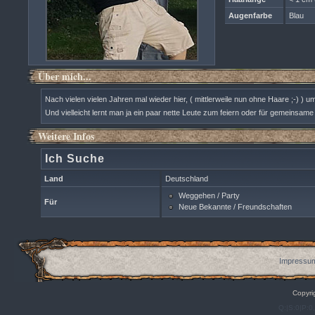
Augenfarbe
Blau
Über mich...
Nach vielen vielen Jahren mal wieder hier, ( mittlerweile nun ohne Haare ;-) ) u
Und vielleicht lernt man ja ein paar nette Leute zum feiern oder für gemeinsa
Weitere Infos
Ich Suche
Land
Deutschland
Weggehen / Party
Für
Neue Bekannte / Freundschaften
Impressum
Copyri
Q:|S:0|P:0