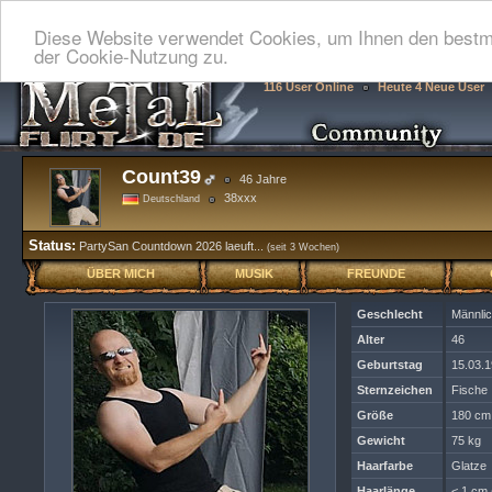
Diese Website verwendet Cookies, um Ihnen den bestmö
der Cookie-Nutzung zu.
116 User Online
Heute 4 Neue User
Count39
46 Jahre
38xxx
Deutschland
Status:
PartySan Countdown 2026 laeuft...
(seit 3 Wochen)
ÜBER MICH
MUSIK
FREUNDE
Geschlecht
Männli
Alter
46
Geburtstag
15.03.
Sternzeichen
Fische
Größe
180 cm
Gewicht
75 kg
Haarfarbe
Glatze
Haarlänge
< 1 cm 