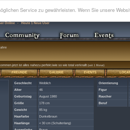
glichen Service zu gewährleisten. Wenn Sie unsere Websit
ser Online
Heute 1 Neue User
ahre
mmen.jetzt ist alles nahezu perfekt.iwie so wie total verknallt
(seit 1 Monat)
FREUNDE
GALERIE
EVENTS
LOCAT
Geschlecht
Weiblich
Orientierung
Alter
46
Figur
Geburtstag
August 1980
Raucher
Größe
178 cm
Beruf
Gewicht
85 kg
Haarfarbe
Dunkelbraun
Haarlänge
< 30 cm (Schulterlang)
Augenfarbe
Braun