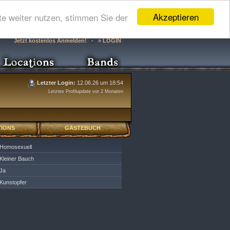
Akzeptieren
e weiter nutzen, stimmen Sie der
Jetzt kostenlos Anmelden!
» LOGIN
Letzter Login:
12.06.26 um 18:54
Letztes Profilupdate vor 2 Monaten
IONS
GÄSTEBUCH
Homosexuell
Kleiner Bauch
Ja
Kunstopfer