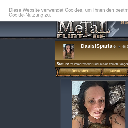
Diese Website verwendet Cookies, um Ihnen den bestmö
Cookie-Nutzung zu.
25 U
DasistSparta
46 J
Status:
tot immer wieder und schlusszuletzt angeko
ÜBER MICH
MUSIK