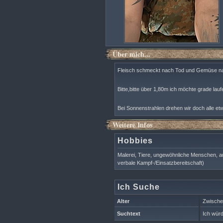
Über mich...
Fleisch schmeckt nach Tod und Gemüse nac
Bitte,bitte über 1,80m ich möchte grade lau
Bei Sonnenstrahlen drehen wir doch alle et
Weitere Infos
Hobbies
Malerei, Tiere, ungewöhnliche Menschen, a
verbale Kampf-/Einsatzbereitschaft)
Ich Suche
Alter
Zwische
Suchtext
Ich würd