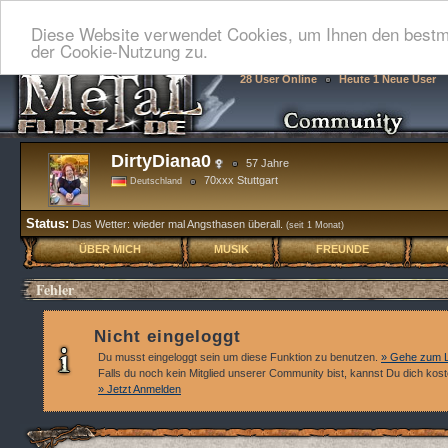
Diese Website verwendet Cookies, um Ihnen den bestmö
der Cookie-Nutzung zu.
28 User Online
Heute 1 Neue User
DirtyDiana0
57 Jahre
70xxx Stuttgart
Deutschland
Status:
Das Wetter: wieder mal Angsthasen überall.
(seit 1 Monat)
ÜBER MICH
MUSIK
FREUNDE
Fehler
Nicht eingeloggt
Du musst eingeloggt sein um diese Funktion zu benutzen.
» Gehe zum L
Falls du noch kein Mitglied unserer Community bist, kannst Du dich kos
» Jetzt Anmelden