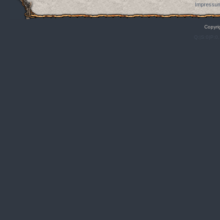
Impressum
Copyri
Q:|S:0|P:0