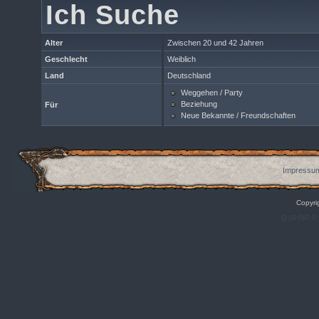
Ich Suche
Alter
Zwischen 20 und 42 Jahren
Geschlecht
Weiblich
Land
Deutschland
Weggehen / Party
Beziehung
Für
Neue Bekannte / Freundschaften
Impressum
Copyri
Q:|S:0|P:0