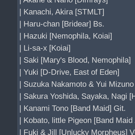
| Kanachi, Akira [STMLT]
| Haru-chan [Bridear] Bs.
| Hazuki [Nemophila, Koiai]
| Li-sa-x [Koiai]
| Saki [Mary's Blood, Nemophila]
| Yuki [D-Drive, East of Eden]
| Suzuka Nakamoto & Yui Mizuno
| Sakura Yoshida, Sayaka, Nagi 
| Kanami Tono [Band Maid] Git.
| Kobato, little Pigeon [Band Maid
| Fuki & Jill [Unlucky Morpheus] V