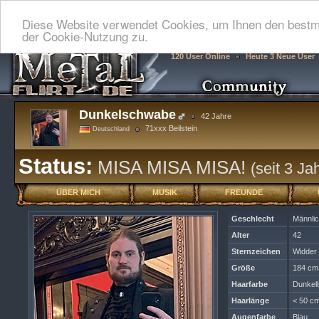
Diese Website verwendet Cookies, um Ihnen den bestmö
der Cookie-Nutzung zu.
120 User Online
Heute 3 Neue User
Dunkelschwabe
42 Jahre
71xxx Beilstein
Deutschland
Status:
MISA MISA MISA!
(seit 3 Ja
ÜBER MICH
MUSIK
FREUNDE
Geschlecht
Männli
Alter
42
Sternzeichen
Widder
Größe
184 cm
Haarfarbe
Dunkel
Haarlänge
< 50 cm
Augenfarbe
Blau