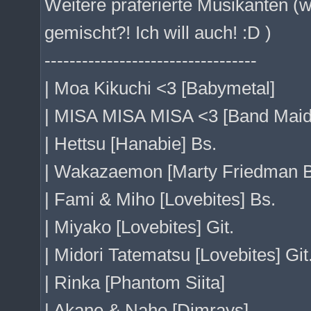
Weitere präferierte Musikanten (
gemischt?! Ich will auch! :D )
----------------------------------
| Moa Kikuchi <3 [Babymetal]
| MISA MISA MISA <3 [Band Maid
| Hettsu [Hanabie] Bs.
| Wakazaemon [Marty Friedman Ba
| Fami & Miho [Lovebites] Bs.
| Miyako [Lovebites] Git.
| Midori Tatematsu [Lovebites] Git
| Rinka [Phantom Siita]
| Akane & Naho [Dimrays]