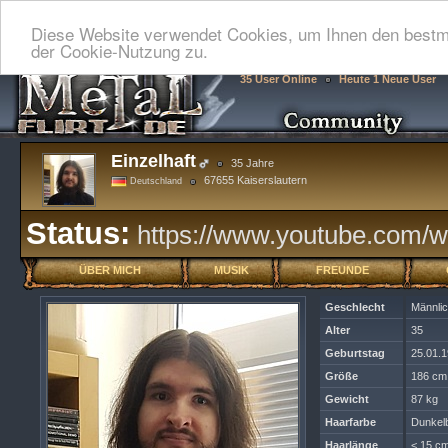
Diese Website verwendet Cookies, um Ihnen den bestmö
der Cookie-Nutzung zu.
35 User Online
Heute 1 Neue User
Einzelhaft
35 Jahre
67655 Kaiserslautern
Deutschland
Status:
https://www.youtube.com
ÜBER MICH
MUSIK
FREUNDE
Geschlecht
Männli
Alter
35
Geburtstag
25.01.
Größe
186 cm
Gewicht
87 kg
Haarfarbe
Dunkel
Haarlänge
< 15 cm