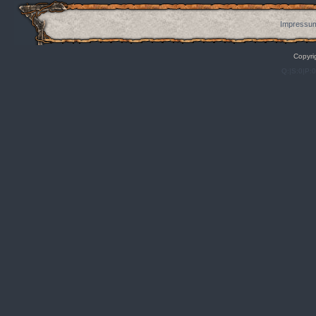
Impressum
Copyri
Q:|S:0|P: