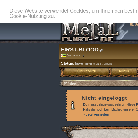
Diese Website verwendet Cookies, um Ihnen den bestmö
Cookie-Nutzung zu.
81 U
FIRST-BLOOD
Simbabwe
Status:
høye hæler
(seit 8 Jahren)
ÜBER MICH
MUSIK
Fehler
Nicht eingeloggt
Du musst eingeloggt sein um diese 
Falls du noch kein Mitglied unserer
» Jetzt Anmelden