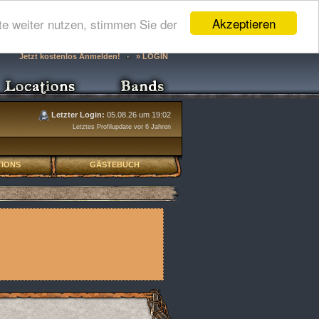
Akzeptieren
e weiter nutzen, stimmen Sie der
Jetzt kostenlos Anmelden!
» LOGIN
Letzter Login:
05.08.26 um 19:02
Letztes Profilupdate vor 6 Jahren
IONS
GÄSTEBUCH