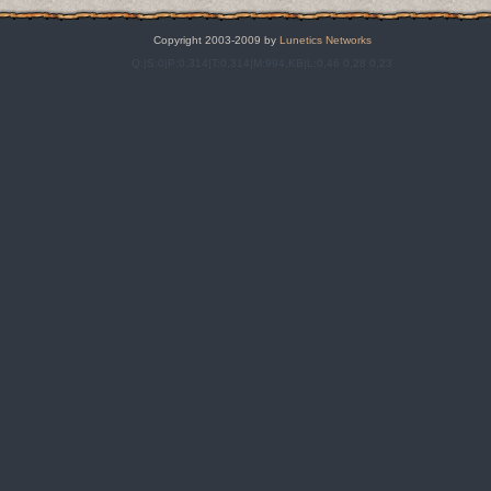
Copyright 2003-2009 by
Lunetics Networks
Q:|S:0|P:0,314|T:0,314|M:994,KB|L:0,46 0,28 0,23