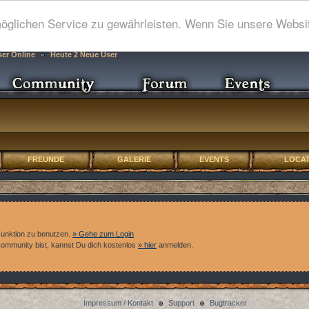
glichen Service zu gewährleisten. Wenn Sie unsere Websit
ser Online
Heute 2 Neue User
FREUNDE
GALERIE
EVENTS
LOCAT
Funktion zu benutzen.
» Gehe zum Login
 Community bist, kannst Du dich kostenlos
» hier
anmelden.
Impressum / Kontakt
Support
Bugtracker