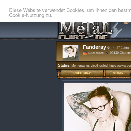
Diese Website verwendet Cookies, um Ihnen den bestmö
Cookie-Nutzung zu.
102 
Fanderay
47 Jahre
09130 Chemni
Deutschland
Status:
Momentanes Lieblingslied: https://www
ÜBER MICH
MUSIK