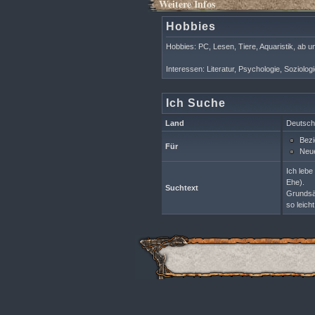
Weitere Infos
Hobbies
Hobbies: PC, Lesen, Tiere, Aquaristik, ab u
Interessen: Literatur, Psychologie, Soziolog
Ich Suche
Land
Deutsch
Bezi
Für
Neue
Ich lebe
Ehe).
Suchtext
Grundsät
so leich