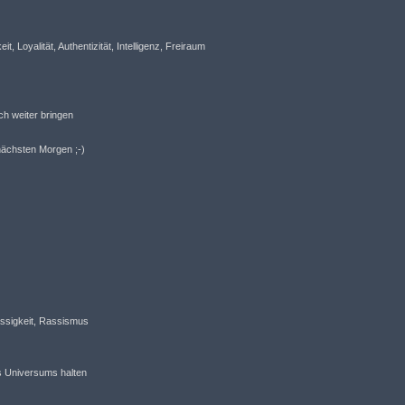
eit, Loyalität, Authentizität, Intelligenz, Freiraum
h weiter bringen
nächsten Morgen ;-)
ässigkeit, Rassismus
es Universums halten