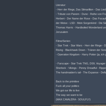
Literatur:
- Herr der Ringe, Das Silmarillion - Das Li
- Tribute von Panem - Dune - Reihe von Fr
Herbert - Der Name der Rose - Das Focaul
der Weise - LSD - Mein Sorgenkind - Die Sä
Thomas Harris - Hardboiled Wonderland und 
Jerusalem
Filme/Serien:
- Star Trek - Star Wars - Herr der Ringe -
Rising - Blackhawk Down - Tränen der Sonn
- Operation Kingdom - Harry Potter (ja, ich
- Farscape - Star Trek TNG, DS9, Voyager - 
Sherlock - Vikings - Penny Dreadful - Ripper 
The handmaiden's tail - The Expanse - Def
Back to the primitive
Fuck all your politics
We got our life to live
The way we want to be
(MAX CAVALERA - SOULFLY)