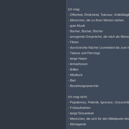
Ich mag:
- Offenheit, Ehrlichkeit, Toleranz, Kritikfähigk
- Menschen, die zu ihren Werten stehen
- gute Musik
- Bücher, Bücher, Bücher
- anregende Gespräche, die mich als Mensc
- Flirten
- durchzechte Nächte (zumindest bis zum 
- Tattoos und Piercings
- lange Haare
- Armeehosen
- Brillen
- Mindfuck
- Bart
- Beziehungsanarchie
Ich mag nicht:
- Populismus, Polemik, Ignoranz, Unzuverl
- Frühaufstehen
- lange Einsamkeit
- Menschen, die sich für den Mittelpunkt d
- Monogamie