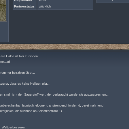
Partnerstatus
glücklich
re Hälfte ist hier zu finden:
ypnotoad
e Nummer bezahlen lässt...
uerst, dass es keine Heiligen gibt...
 sind nicht den Sauerstoff wert, der verbraucht wurde, sie auszusprechen...
h, unberechenbar, launisch, eloquent, anstrengend, fordernd, vereinnahmend
uterjunkie, ein Ausbund an Selbstkontrolle ;-)
r Weltverbesserer...