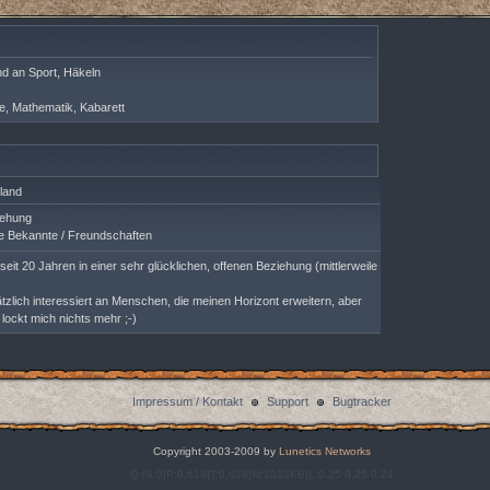
nd an Sport, Häkeln
ie, Mathematik, Kabarett
land
ehung
 Bekannte / Freundschaften
 seit 20 Jahren in einer sehr glücklichen, offenen Beziehung (mittlerweile
zlich interessiert an Menschen, die meinen Horizont erweitern, aber
t lockt mich nichts mehr ;-)
Impressum / Kontakt
Support
Bugtracker
Copyright 2003-2009 by
Lunetics Networks
Q:|S:0|P:0,618|T:0,618|M:1013KB|L:0,25 0,25 0,24