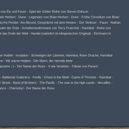
ed von Eis und Feuer - Spiel der Götter Reihe von Steven Erikson
ank Herbert - Dune - Legenden von Brian Herbert - Dune - Frühe Chroniken von Brian
tsche Pendel - Am Abrund, Gespräche mit dem Henker - Der Vorleser - Faust - Nathan
ulen der Erde - Scheibenweltromane von Terry Pratchett - Hannibal - Reihe von
das Ende der Welt - Hamlet (natürlich im klingonischen Original) - Eichmann in
 Der Hobbit - Inception - Schweigen der Lämmer, Hannibal, Roter Drache, Hannibal
e - Wir waren Helden - Der Mann, der niemals lebte
 gestehe ;-) - Der Name der Rose - V wie Vendetta - Tribute von Panem
Battlestar Galactica - Firefly - Ghost in the Shell - Game of Thrones - Hannibal -
Street - Band of Brothers - The Pacific - The man in the high castle - Versailles -
iance - Chernobyl - Der Name der Rose