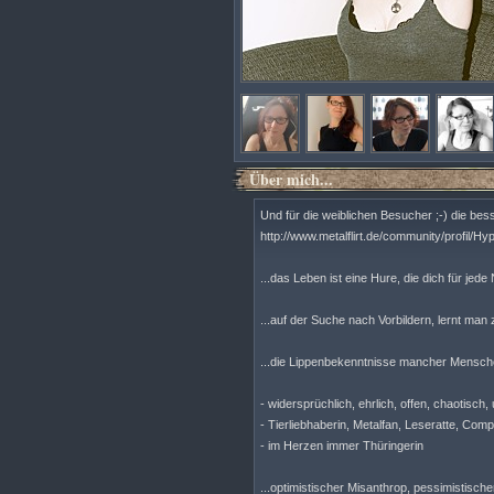
Über mich...
Und für die weiblichen Besucher ;-) die besse
http://www.metalflirt.de/community/profil/H
...das Leben ist eine Hure, die dich für jed
...auf der Suche nach Vorbildern, lernt man z
...die Lippenbekenntnisse mancher Menschen
- widersprüchlich, ehrlich, offen, chaotisc
- Tierliebhaberin, Metalfan, Leseratte, Comp
- im Herzen immer Thüringerin
...optimistischer Misanthrop, pessimistische