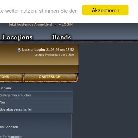
Akzeptieren
e weiter nutzen, stimmen Sie der
Jetzt kostenlos Anmelden!
» LOGIN
Letzter Login:
21.03.26 um 23:52
Letztes Profilupdate vor 1 Jahr
IONS
GÄSTEBUCH
Schlank
Gelegenheitsraucher
Nein
Sozialwissenschaftler
ion Sachsen
r für Mitglieder