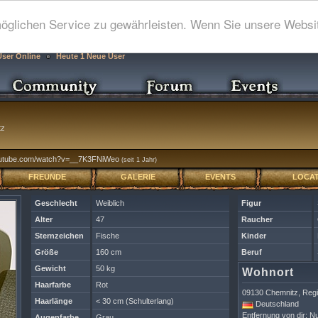
glichen Service zu gewährleisten. Wenn Sie unsere Websit
User Online
Heute 1 Neue User
tz
.youtube.com/watch?v=__7K3FNiWeo
(seit 1 Jahr)
FREUNDE
GALERIE
EVENTS
LOCAT
Geschlecht
Weiblich
Figur
Alter
47
Raucher
Sternzeichen
Fische
Kinder
Größe
160 cm
Beruf
Gewicht
50 kg
Wohnort
Haarfarbe
Rot
09130 Chemnitz, Reg
Haarlänge
< 30 cm (Schulterlang)
Deutschland
Entfernung von dir: Nu
Augenfarbe
Grau