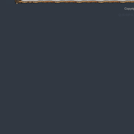
Copyri
Q:|S:0|P:0