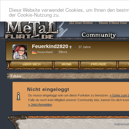
Diese Website verwendet Cookies, um Ihnen den bestmö
der Cookie-Nutzung zu.
112 User Online
Heute 3 Neue User
Feuerkind2820
37 Jahre
59xxx
Deutschland
ÜBER MICH
MUSIK
FREUNDE
Fehler
Nicht eingeloggt
Du musst eingeloggt sein um diese Funktion zu benutzen.
» Gehe zum L
Falls du noch kein Mitglied unserer Community bist, kannst Du dich kos
» Jetzt Anmelden
Impressum