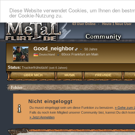
Diese Website verwendet Cookies, um Ihnen den bestmö
der Cookie-Nutzung zu.
63 User Online
Heute 1 Neue User
Good_neighbor
50 Jahre
60xxx Frankfurt am Main
Deutschland
Status:
Truckerfrühstück!
(seit 6 Jahren)
ÜBER MICH
MUSIK
FREUNDE
Fehler
Nicht eingeloggt
Du musst eingeloggt sein um diese Funktion zu benutzen.
» Gehe zum L
Falls du noch kein Mitglied unserer Community bist, kannst Du dich kos
» Jetzt Anmelden