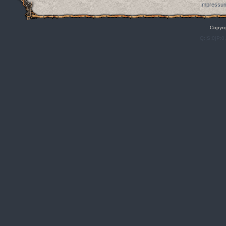
Impressum
Copyri
Q:|S:0|P:0