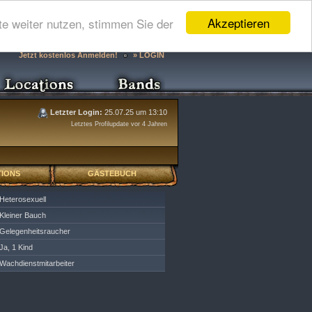
Akzeptieren
e weiter nutzen, stimmen Sie der
Jetzt kostenlos Anmelden!
» LOGIN
Letzter Login:
25.07.25 um 13:10
Letztes Profilupdate vor 4 Jahren
IONS
GÄSTEBUCH
Heterosexuell
Kleiner Bauch
Gelegenheitsraucher
Ja, 1 Kind
Wachdienstmitarbeiter