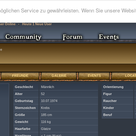
glichen Service zu gewährleisten. Wenn Sie unsere Websit
ser Online
Heute 1 Neue User
re
FREUNDE
GALERIE
EVENTS
LOCAT
Geschlecht
Männlich
Orientierung
Alter
52
Figur
Geburtstag
10.07.1974
Raucher
Sternzeichen
Krebs
Kinder
Größe
185 cm
Beruf
Gewicht
116 kg
Haarfarbe
Glatze
Haarlänge
< 1 cm (Kurz)