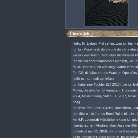
Über mich...
Hallo, Ihr Lieben. Mal sehen, wen ich hier 
Ich bin Musikfreak durch und durch, stehe au
wilder Löwe feiern, finde aber die meisten P
Ich bin ein sehr humorvoller Mensch, wie Ih
Musik liebe ich und war lange Jahre im Busi
für ICS, die Macher des Wacken Open Airs, a
heißt es nur noch genießen.
Ich habe eine Tochter (BJ 2015), die ich le
Mutter, die üblichen Differenzen. Trotzdem
2004, Maine Coon), Safira (BJ 2017, Maine 
heilig.
Ich liebe 70er Jahre Giallos, Actionfilme, l
den 60ern, die James Bond Reihe bis einsch
An H.P. Lovecraft Hörbüchern kann ich mic
nigerianischem Afrobeat über Jazz der 50er
unbedingt mit ROCKMUSIK umschreiben läss
nicht unbedingt Heavy Metal ist. Im Metal 