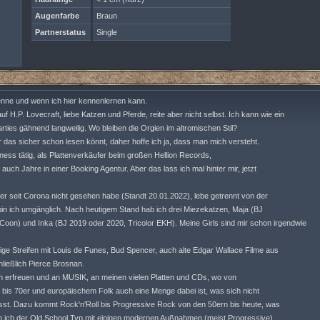
Augenfarbe
Braun
Partnerstatus
Single
kenne und wenn ich hier kennenlernen kann.
f H.P. Lovecraft, liebe Katzen und Pferde, reite aber nicht selbst. Ich kann wie ein
arties gähnend langweilig. Wo bleiben die Orgien im altromischen Stil?
r das sicher schon lesen könnt, daher hoffe ich ja, dass man mich versteht.
ness tätig, als Plattenverkäufer beim großen Hellion Records,
uch Jahre in einer Booking Agentur. Aber das lass ich mal hinter mir, jetzt
ider seit Corona nicht gesehen habe (Standt 20.01.2022), lebe getrennt von der
 bin ich umgänglich. Nach heutigem Stand hab ich drei Miezekatzen, Maja (BJ
Coon) und Inka (BJ 2019 oder 2020, Tricolor EKH). Meine Girls sind mir schon irgendwie
ustige Streifen mit Louis de Funes, Bud Spencer, auch alte Edgar Wallace Filme aus
ließlich Pierce Brosnan.
h erfreuen und an MUSIK, an meinen vielen Platten und CDs, wo von
 bis 70er und europäischem Folk auch eine Menge dabei ist, was sich nicht
t. Dazu kommt Rock'n'Roll bis Progressive Rock von den 50ern bis heute, was
bin ich der Old School Typ mit einigen modernen Außnahmen (meist Progressive).