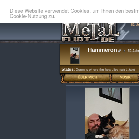
Diese Website verwendet Cookies, um Ihnen den bestmö
Cookie-Nutzung zu.
82 U
Hammeron
52 Jah
Status:
Doom is where the heart lies
(seit 1 Jahr)
ÜBER MICH
MUSIK