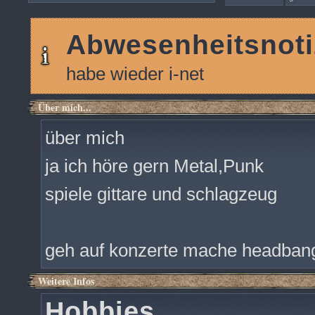
Abwesenheitsnoti
habe wieder i-net
Über mich...
über mich
ja ich höre gern Metal,Punk
spiele gittare und schlagzeug
geh auf konzerte mache headban
Weitere Infos
Hobbies