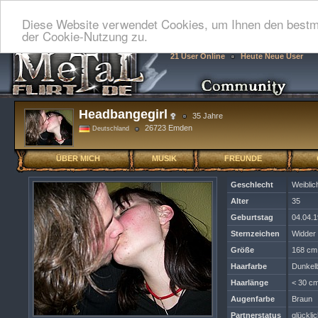
Diese Website verwendet Cookies, um Ihnen den bestmö
der Cookie-Nutzung zu.
21 User Online
Heute Neue User
Headbangegirl
35 Jahre
26723 Emden
Deutschland
ÜBER MICH
MUSIK
FREUNDE
Geschlecht
Weiblic
Alter
35
Geburtstag
04.04.
Sternzeichen
Widder
Größe
168 cm
Haarfarbe
Dunkel
Haarlänge
< 30 cm
Augenfarbe
Braun
Partnerstatus
glückli