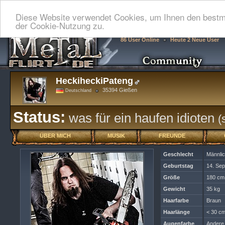
Diese Website verwendet Cookies, um Ihnen den bestmö
der Cookie-Nutzung zu.
86 User Online
Heute 2 Neue User
HeckiheckiPateng
35394 Gießen
Deutschland
Status:
was für ein haufen idioten
(
ÜBER MICH
MUSIK
FREUNDE
Geschlecht
Männli
Geburtstag
14. Se
Größe
180 cm
Gewicht
35 kg
Haarfarbe
Braun
Haarlänge
< 30 cm
Augenfarbe
Andere