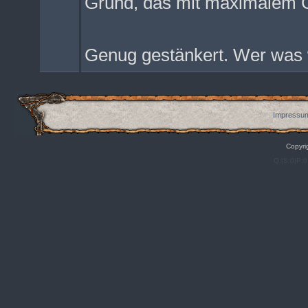
Grund, das mit maximalem 
Genug gestänkert. Wer was w
Impressum
Copyri
Q:|S:0|P:0