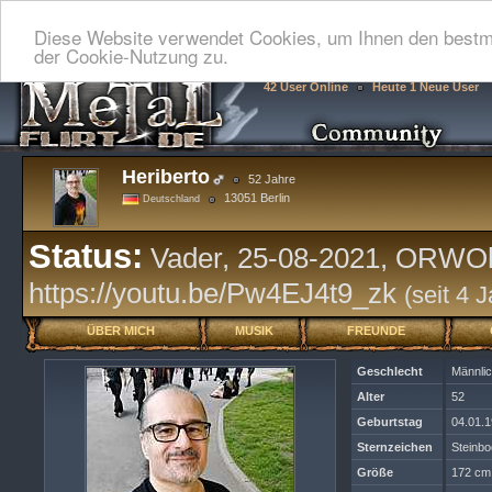
Diese Website verwendet Cookies, um Ihnen den bestmö
der Cookie-Nutzung zu.
42 User Online
Heute 1 Neue User
Heriberto
52 Jahre
13051 Berlin
Deutschland
Status:
Vader, 25-08-2021, ORWOh
https://youtu.be/Pw4EJ4t9_zk
(seit 4 
ÜBER MICH
MUSIK
FREUNDE
Geschlecht
Männli
Alter
52
Geburtstag
04.01.
Sternzeichen
Steinb
Größe
172 cm