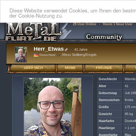
Diese Website verwendet Cookies, um Ihnen den bestmö
der Cookie-Nutzung zu.
29 User Online
Heute 1 Neue User
Herr_Etwas
41 Jahre
09xxx Stollberg/Erzgeb.
Deutschland
ÜBER MICH
MUSIK
FREUNDE
Geschlecht
Männli
Alter
41
Geburtstag
Juli 19
Sternzeichen
Krebs
Größe
175 cm
Gewicht
95 kg
Haarfarbe
Dunkel
Haarlänge
< 1 cm 
Augenfarbe
Blau