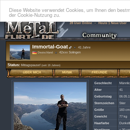
Diese Website verwendet Cookies, um Ihnen den bestmö
der Cookie-Nutzung zu.
28 User Online
Heute 1 Neue User
Immortal-Goat
41 Jahre
42xxx Solingen
Deutschland
Status:
Mittagspause!
(seit 16 Jahren)
ÜBER MICH
MUSIK
FREUNDE
Geschlecht
Männli
Alter
41
Geburtstag
06.05.
Sternzeichen
Stier
Größe
183 cm
Gewicht
77 kg
Haarfarbe
Dunkel
Haarlänge
< 30 cm