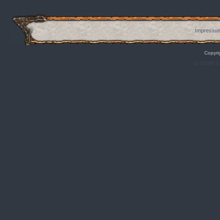
Impressum
Copyri
Q:|S:0|P:0