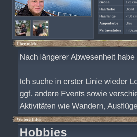
Größe
173 cm
Haarfarbe
Blond
Haarlänge
< 50 cm
Augenfarbe
Blau
Partnerstatus
In Bezi
Über mich...
Nach längerer Abwesenheit habe 
Ich suche in erster Linie wieder
ggf. andere Events sowie versch
Aktivitäten wie Wandern, Ausflü
Weitere Infos
Hobbies