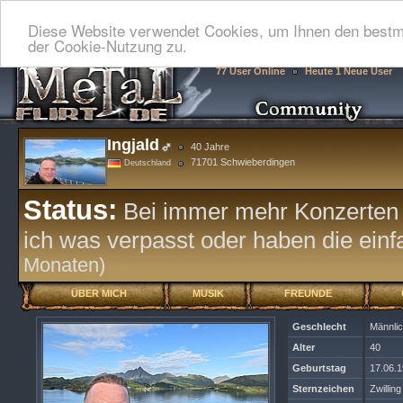
Diese Website verwendet Cookies, um Ihnen den bestmö
der Cookie-Nutzung zu.
77 User Online
Heute 1 Neue User
Ingjald
40 Jahre
71701 Schwieberdingen
Deutschland
Status:
Bei immer mehr Konzerten s
ich was verpasst oder haben die ein
Monaten)
ÜBER MICH
MUSIK
FREUNDE
Geschlecht
Männli
Alter
40
Geburtstag
17.06.
Sternzeichen
Zwilling