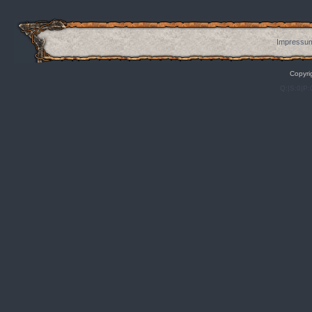
Impressum
Copyri
Q:|S:0|P: