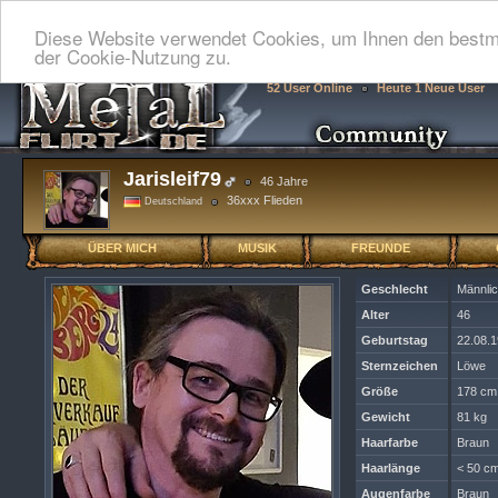
Diese Website verwendet Cookies, um Ihnen den bestmö
der Cookie-Nutzung zu.
52 User Online
Heute 1 Neue User
Jarisleif79
46 Jahre
36xxx Flieden
Deutschland
ÜBER MICH
MUSIK
FREUNDE
Geschlecht
Männli
Alter
46
Geburtstag
22.08.
Sternzeichen
Löwe
Größe
178 cm
Gewicht
81 kg
Haarfarbe
Braun
Haarlänge
< 50 cm
Augenfarbe
Braun