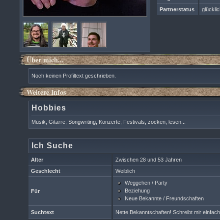
Partnerstatus
glücklic
Über mich...
Noch keinen Profiltext geschrieben.
Weitere Infos
Hobbies
Musik, Gitarre, Songwriting, Konzerte, Festivals, zocken, lesen...
Ich Suche
Alter
Zwischen 28 und 53 Jahren
Geschlecht
Weiblich
Weggehen / Party
Beziehung
Für
Neue Bekannte / Freundschaften
Suchtext
Nette Bekanntschaften! Schreibt mir einfach